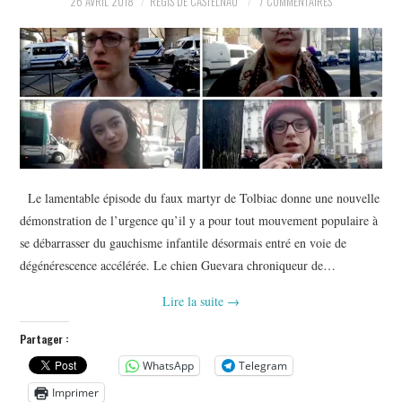
26 AVRIL 2018
RÉGIS DE CASTELNAU
7 COMMENTAIRES
POLITIQUE
HISTOIRE
CULTURE
SPORT
Le lamentable épisode du faux martyr de Tolbiac donne une nouvelle
démonstration de l’urgence qu’il y a pour tout mouvement populaire à
se débarrasser du gauchisme infantile désormais entré en voie de
dégénérescence accélérée. Le chien Guevara chroniqueur de…
Lire la suite
→
Partager :
WhatsApp
Telegram
Imprimer