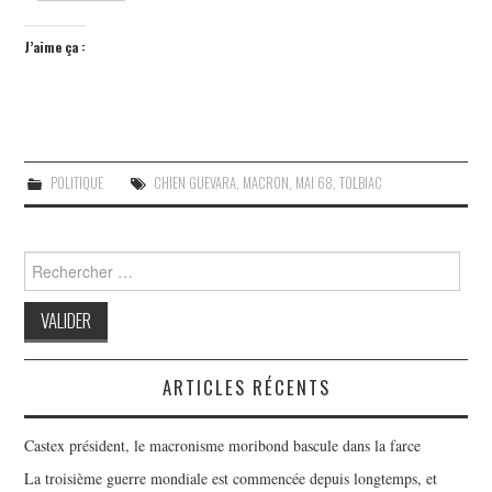
J’aime ça :
POLITIQUE
CHIEN GUEVARA
,
MACRON
,
MAI 68
,
TOLBIAC
Search
for:
ARTICLES RÉCENTS
Castex président, le macronisme moribond bascule dans la farce
La troisième guerre mondiale est commencée depuis longtemps, et