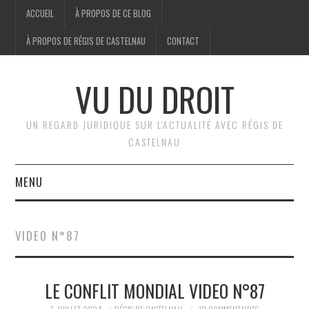
ACCUEIL
À PROPOS DE CE BLOG
À PROPOS DE RÉGIS DE CASTELNAU
CONTACT
VU DU DROIT
UN REGARD JURIDIQUE SUR L'ACTUALITÉ AVEC RÉGIS DE
CASTELNAU
MENU
ACCUEIL
VIDEO N°87
BRÈVES
LE CONFLIT MONDIAL VIDEO N°87
JURIDIQUE