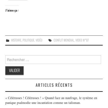
J’aime ça :
HISTOIRE
,
POLITIQUE
,
VIDÉO
CONFLIT MONDIAL
,
VIDEO N°87
Search
for:
ARTICLES RÉCENTS
« Célérusses ! Célérusses ! » Quand face au naufrage, le système en
panique psalmodie une incantation comme un talisman.