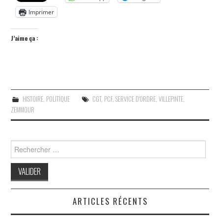
Imprimer
J’aime ça :
HISTOIRE
,
POLITIQUE
CGT
,
PCF
,
SERVICE D'ORDRE
,
VILLEPINTE
,
ZEMMOUR
Search
for:
ARTICLES RÉCENTS