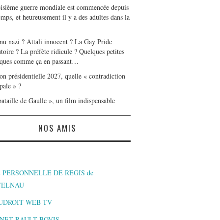
oisième guerre mondiale est commencée depuis
mps, et heureusement il y a des adultes dans la
nu nazi ? Attali innocent ? La Gay Pride
toire ? La préfète ridicule ? Quelques petites
ques comme ça en passant…
on présidentielle 2027, quelle « contradiction
pale » ?
ataille de Gaulle », un film indispensable
NOS AMIS
 PERSONNELLE DE REGIS de
TELNAU
UDROIT WEB TV
NET RAULT BOVIS