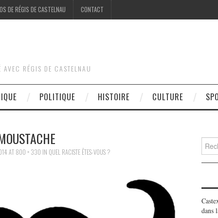
OS DE RÉGIS DE CASTELNAU
CONTACT
É AVEC RÉGIS DE CASTELNAU
DIQUE
POLITIQUE
HISTOIRE
CULTURE
SP
MOUSTACHE
Searc
for:
014
AT
800 × 330
IN
QUEL RACISTE ÊTES-VOUS ?
Caste
dans l