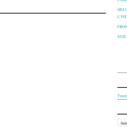
HELO
L’IN
FRON
SUD
Tweet
Archi