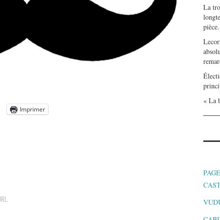
La tr
longte
pièce.
Lecor
absolu
remar
Électi
princi
« La b
Imprimer
PAGE
CAS
URL
.
VUD
CABI