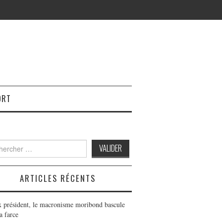
ORT
h
ARTICLES RÉCENTS
x président, le macronisme moribond bascule
a farce