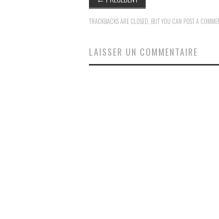
TRACKBACKS ARE CLOSED, BUT YOU CAN
POST A COMME
LAISSER UN COMMENTAIRE