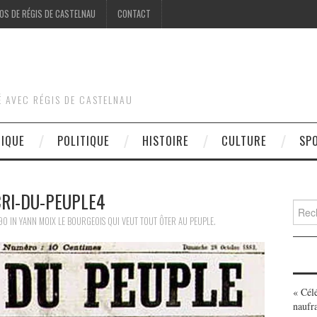
OS DE RÉGIS DE CASTELNAU
CONTACT
É AVEC RÉGIS DE CASTELNAU
DIQUE
POLITIQUE
HISTOIRE
CULTURE
SP
CRI-DU-PEUPLE4
Searc
for:
90
IN
YANN MOIX LE BOURGEOIS QUI VEUT TOUT ÔTER AU PEUPLE.
« Cél
naufr