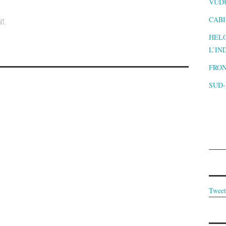
VUD
CABI
NT
.
HELO
L’IN
FRON
SUD
Tweet