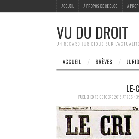
ACCUEIL
À PROPOS DE CE BLOG
À PROP
VU DU DROIT
UN REGARD JURIDIQUE SUR L'ACTUALIT
ACCUEIL
BRÈVES
JURI
LE-
PUBLISHED
13 OCTOBRE 2015
AT
796 × 3