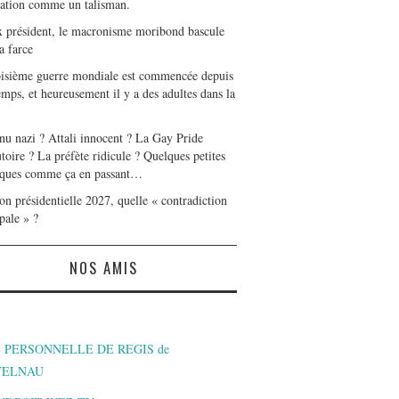
tation comme un talisman.
x président, le macronisme moribond bascule
a farce
oisième guerre mondiale est commencée depuis
mps, et heureusement il y a des adultes dans la
nu nazi ? Attali innocent ? La Gay Pride
toire ? La préfète ridicule ? Quelques petites
ques comme ça en passant…
on présidentielle 2027, quelle « contradiction
pale » ?
NOS AMIS
 PERSONNELLE DE REGIS de
TELNAU