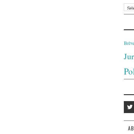
Archi
Brèv
Ju
Po
AB