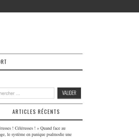
ORT
h
ARTICLES RÉCENTS
érusses ! Célérusses ! » Quand face au
age, le système en panique psalmodie une