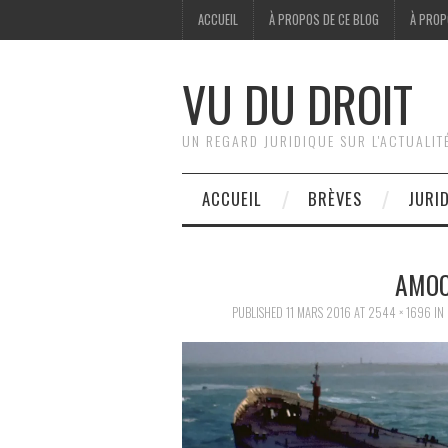
ACCUEIL
À PROPOS DE CE BLOG
À PROP
VU DU DROIT
UN REGARD JURIDIQUE SUR L'ACTUALIT
ACCUEIL
BRÈVES
JURI
AMOC
PUBLISHED
11 MARS 2016
AT
2544 × 1696
IN