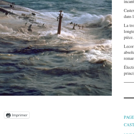
incan
Caste
dans l
La tr
longte
pièce.
Lecor
absolu
remar
Électi
princi
Imprimer
PAGE
CAS