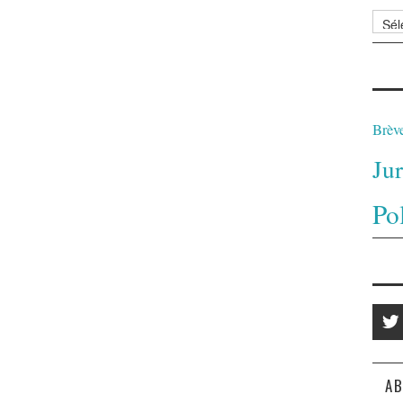
Archi
Brèv
Ju
Po
AB