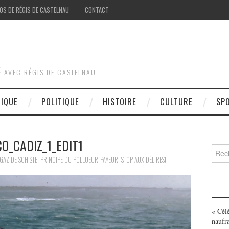
OS DE RÉGIS DE CASTELNAU
CONTACT
É AVEC RÉGIS DE CASTELNAU
DIQUE
POLITIQUE
HISTOIRE
CULTURE
SP
O_CADIZ_1_EDIT1
Searc
for:
GAZ DE SCHISTE, PRINCIPE DU POLLUEUR-PAYEUR: STOP AUX DÉLIRES!
« Cél
naufr