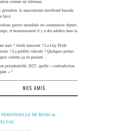
tation comme un talisman.
x président, le macronisme moribond bascule
a farce
oisième guerre mondiale est commencée depuis
mps, et heureusement il y a des adultes dans la
nu nazi ? Attali innocent ? La Gay Pride
toire ? La préfète ridicule ? Quelques petites
ques comme ça en passant…
on présidentielle 2027, quelle « contradiction
pale » ?
NOS AMIS
 PERSONNELLE DE REGIS de
TELNAU