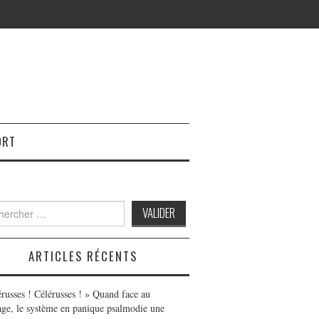
ORT
h
ARTICLES RÉCENTS
érusses ! Célérusses ! » Quand face au
age, le système en panique psalmodie une