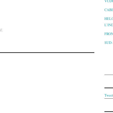
VUD
CABI
HELO
L’IN
NT
.
FRON
SUD
Tweet