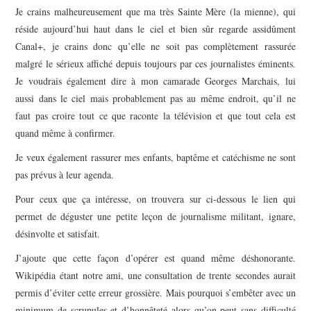
Je crains malheureusement que ma très Sainte Mère (la mienne), qui
réside aujourd’hui haut dans le ciel et bien sûr regarde assidûment
Canal+, je crains donc qu’elle ne soit pas complètement rassurée
malgré le sérieux affiché depuis toujours par ces journalistes éminents.
Je voudrais également dire à mon camarade Georges Marchais, lui
aussi dans le ciel mais probablement pas au même endroit, qu’il ne
faut pas croire tout ce que raconte la télévision et que tout cela est
quand même à confirmer.
Je veux également rassurer mes enfants, baptême et catéchisme ne sont
pas prévus à leur agenda.
Pour ceux que ça intéresse, on trouvera sur ci-dessous le lien qui
permet de déguster une petite leçon de journalisme militant, ignare,
désinvolte et satisfait.
J’ajoute que cette façon d’opérer est quand même déshonorante.
Wikipédia étant notre ami, une consultation de trente secondes aurait
permis d’éviter cette erreur grossière. Mais pourquoi s’embêter avec un
minimum de scrupules et d’honnêteté alors qu’on peut sans difficulté