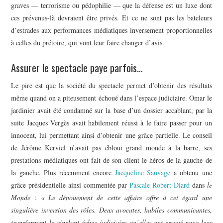
graves — terrorisme ou pédophilie — que la défense est un luxe dont
ces prévenus-là devraient être privés. Et ce ne sont pas les bateleurs
d’estrades aux performances médiatiques inversement proportionnelles
à celles du prétoire, qui vont leur faire changer d’avis.
Assurer le spectacle paye parfois…
Le pire est que la société du spectacle permet d’obtenir des résultats
même quand on a piteusement échoué dans l’espace judiciaire. Omar le
jardinier avait été condamné sur la base d’un dossier accablant, par la
suite Jacques Vergès avait habilement réussi à le faire passer pour un
innocent, lui permettant ainsi d’obtenir une grâce partielle. Le conseil
de Jérôme Kerviel n’avait pas ébloui grand monde à la barre, ses
prestations médiatiques ont fait de son client le héros de la gauche de
la gauche. Plus récemment encore
Jacqueline Sauvage
a obtenu une
grâce présidentielle ainsi commentée par
Pascale Robert-Diard
dans
le
Monde
:
« Le dénouement de cette affaire offre à cet égard une
singulière inversion des rôles. Deux avocates, habiles communicantes,
transforment le cinglant échec judiciaire qu’elles ont essuyé pour leur