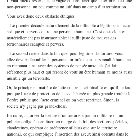
Il vaut mieux rester dans le vague et considérer que le terroriste est une
non-personne, un peu comme un juif dans un camp d’extermination.
Vous avez donc deux obstacle éthiques:
– Le premier découle naturellement de la difficulté à légitimer un acte
sadique et pervers contre une personne humaine. C’est obstacle n’est
matériellement pas insurmontable: il suffit juste de trouver des
tortionnaires sadiques et pervers.
– Le second réside dans le fait que, pour légitimer la torture, vous
allez devoir dépouiller la personne torturée de sa personnalité humaine,
en renouant ainsi avec des systèmes de pensée auxquels j’ai fait
référence plus haut et qui feront de vous un être humain au moins aussi
nuisible qu’un terroriste.
Or, le principe en matière de lutte contre la criminalité est qu’il ne faut
pas que l’acte de protection de la société crée un plus grande trouble à
l’ordre public que l’acte criminel qu’on veut réprimer. Sinon, la
société n’y gagne pas grand-chose.
En outre, autoriser la torture d’un terroriste par un militaire ou un
policier oblige à constituer, en marge de la loi, des sections spéciales,
clandestines, opérant de préférence ailleurs que sur le territoire
national, ce qui complique l’insertion des aveux ainsi obtenus dans le