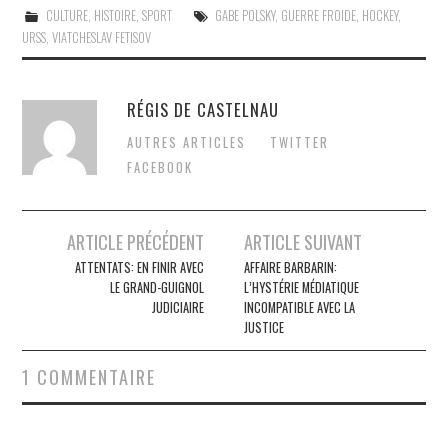
CULTURE
,
HISTOIRE
,
SPORT
GABE POLSKY
,
GUERRE FROIDE
,
HOCKEY
,
URSS
,
VIATCHESLAV FETISOV
RÉGIS DE CASTELNAU
AUTRES ARTICLES
TWITTER
FACEBOOK
Post
ARTICLE PRÉCÉDENT
ARTICLE SUIVANT
navigation
ATTENTATS: EN FINIR AVEC
AFFAIRE BARBARIN:
LE GRAND-GUIGNOL
L’HYSTÉRIE MÉDIATIQUE
JUDICIAIRE
INCOMPATIBLE AVEC LA
JUSTICE
1 COMMENTAIRE