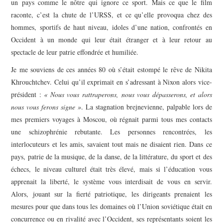
un pays comme le nôtre qui ignore ce sport. Mais ce que le film
raconte, c’est la chute de l’URSS, et ce qu’elle provoqua chez des
hommes, sportifs de haut niveau, idoles d’une nation, confrontés en
Occident à un monde qui leur était étranger et à leur retour au
spectacle de leur patrie effondrée et humiliée.
Je me souviens de ces années 80 où s’était estompé le rêve de Nikita
Khrouchtchev. Celui qu’il exprimait en s’adressant à Nixon alors vice-
président :
« Nous vous rattraperons, nous vous dépasserons, et alors
nous vous ferons signe »
. La stagnation brejnevienne, palpable lors de
mes premiers voyages à Moscou, où régnait parmi tous mes contacts
une schizophrénie rebutante. Les personnes rencontrées, les
interlocuteurs et les amis, savaient tout mais ne disaient rien. Dans ce
pays, patrie de la musique, de la danse, de la littérature, du sport et des
échecs, le niveau culturel était très élevé, mais si l’éducation vous
apprenait la liberté, le système vous interdisait de vous en servir.
Alors, jouant sur la fierté patriotique, les dirigeants prenaient les
mesures pour que dans tous les domaines où l’Union soviétique était en
concurrence ou en rivalité avec l’Occident, ses représentants soient les