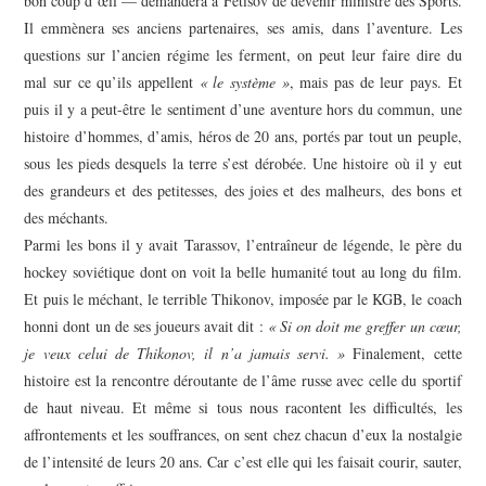
bon coup d’œil — demandera à Fetisov de devenir ministre des Sports.
Il emmènera ses anciens partenaires, ses amis, dans l’aventure. Les
questions sur l’ancien régime les ferment, on peut leur faire dire du
mal sur ce qu’ils appellent
« le système »
, mais pas de leur pays. Et
puis il y a peut-être le sentiment d’une aventure hors du commun, une
histoire d’hommes, d’amis, héros de 20 ans, portés par tout un peuple,
sous les pieds desquels la terre s’est dérobée. Une histoire où il y eut
des grandeurs et des petitesses, des joies et des malheurs, des bons et
des méchants.
Parmi les bons il y avait Tarassov, l’entraîneur de légende, le père du
hockey soviétique dont on voit la belle humanité tout au long du film.
Et puis le méchant, le terrible Thikonov, imposée par le KGB, le coach
honni dont un de ses joueurs avait dit :
« Si on doit me greffer un cœur,
je veux celui de Thikonov, il n’a jamais servi. »
Finalement, cette
histoire est la rencontre déroutante de l’âme russe avec celle du sportif
de haut niveau. Et même si tous nous racontent les difficultés, les
affrontements et les souffrances, on sent chez chacun d’eux la nostalgie
de l’intensité de leurs 20 ans. Car c’est elle qui les faisait courir, sauter,