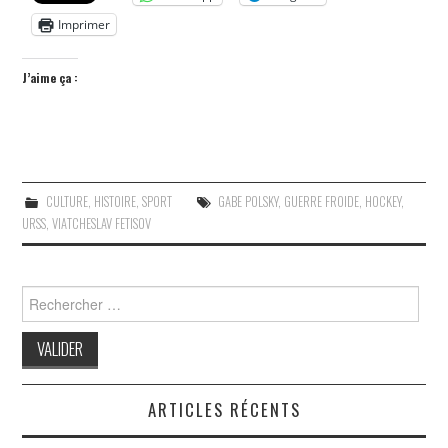
Imprimer
J’aime ça :
CULTURE
,
HISTOIRE
,
SPORT
GABE POLSKY
,
GUERRE FROIDE
,
HOCKEY
,
URSS
,
VIATCHESLAV FETISOV
Search
for:
ARTICLES RÉCENTS