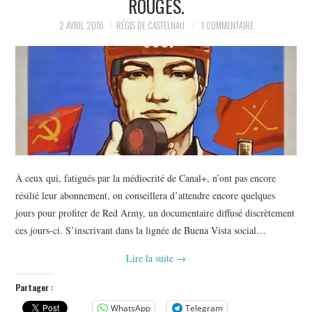
ROUGES.
POLITIQUE
2 AVRIL 2016
RÉGIS DE CASTELNAU
1 COMMENTAIRE
HISTOIRE
CULTURE
SPORT
À ceux qui, fatigués par la médiocrité de Canal+, n’ont pas encore
résilié leur abonnement, on conseillera d’attendre encore quelques
jours pour profiter de Red Army, un documentaire diffusé discrètement
ces jours-ci. S’inscrivant dans la lignée de Buena Vista social…
Lire la suite
→
Partager :
WhatsApp
Telegram