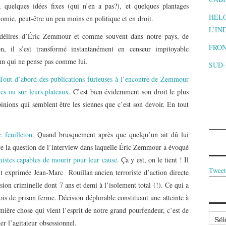
 quelques idées fixes (qui n’en a pas?), et quelques plantages
HELO
omie, peut-être un peu moins en politique et en droit.
L’IN
 délires d’Éric Zemmour et comme souvent dans notre pays, de
FRON
on, il s’est transformé instantanément en censeur impitoyable
’un qui ne pense pas comme lui.
SUD
Tout d’abord des publications furieuses à l’encontre de Zemmour
nes ou sur leurs plateaux.
C’est bien évidemment son droit le plus
pinions qui semblent être les siennes que c’est son devoir. En tout
e feuilleton
. Quand brusquement après que quelqu’un ait dû lui
ulève la question de l’interview dans laquelle Éric Zemmour a évoqué
amistes capables de mourir pour leur cause.
Ça y est, on le tient ! Il
Tweet
it exprimée Jean-Marc Rouillan ancien terroriste d’action directe
ion criminelle dont 7 ans et demi à l’isolement total (!). Ce qui a
mois de prison ferme. Décision déplorable constituant une atteinte à
emière chose qui vient l’esprit de notre grand pourfendeur, c’est de
Archi
er l’agitateur obsessionnel.