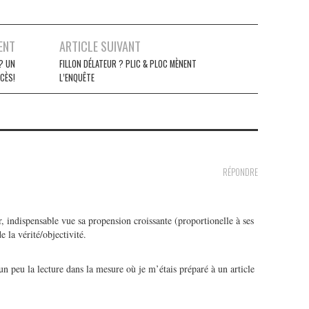
ENT
ARTICLE SUIVANT
? UN
FILLON DÉLATEUR ? PLIC & PLOC MÈNENT
CÈS!
L’ENQUÊTE
RÉPONDRE
r, indispensable vue sa propension croissante (proportionelle à ses
e la vérité/objectivité.
se un peu la lecture dans la mesure où je m’étais préparé à un article