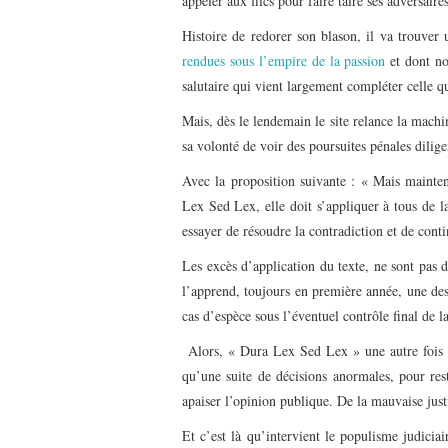
appeler aux flics pour faire taire ses adversaire
Histoire de redorer son blason, il va trouver 
rendues sous l’empire de la passion
et dont no
salutaire qui vient largement compléter celle q
Mais, dès le lendemain le site relance la mach
sa volonté de voir des poursuites pénales dili
Avec la proposition suivante : « Mais maintena
Lex Sed Lex, elle doit s’appliquer à tous de 
essayer de résoudre la contradiction et de cont
Les excès d’application du texte, ne sont pas 
l’apprend, toujours en première année, une des
cas d’espèce sous l’éventuel contrôle final de 
Alors, « Dura Lex Sed Lex » une autre fois s’i
qu’une suite de décisions anormales, pour res
apaiser l’opinion publique. De la mauvaise just
Et c’est là qu’intervient le populisme judiciair