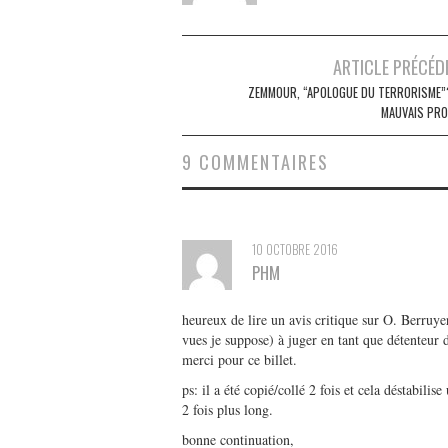
Post
ARTICLE PRÉCÉD
navigation
ZEMMOUR, “APOLOGUE DU TERRORISME”
MAUVAIS PRO
9 COMMENTAIRES
10 OCTOBRE 2016
PHM
heureux de lire un avis critique sur O. Berruye
vues je suppose) à juger en tant que détenteur d
merci pour ce billet.
ps: il a été copié/collé 2 fois et cela déstabili
2 fois plus long.
bonne continuation,