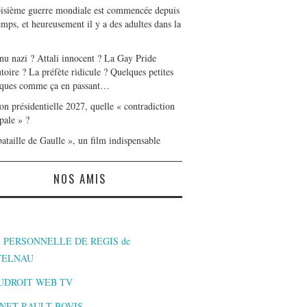
oisième guerre mondiale est commencée depuis
mps, et heureusement il y a des adultes dans la
nu nazi ? Attali innocent ? La Gay Pride
toire ? La préfète ridicule ? Quelques petites
ques comme ça en passant…
on présidentielle 2027, quelle « contradiction
pale » ?
ataille de Gaulle », un film indispensable
NOS AMIS
 PERSONNELLE DE REGIS de
TELNAU
UDROIT WEB TV
NET RAULT BOVIS