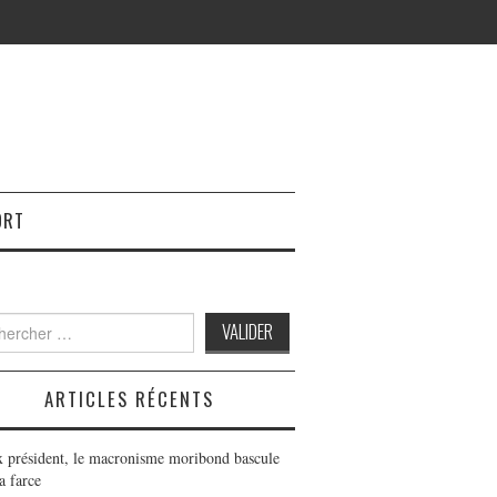
ORT
h
ARTICLES RÉCENTS
x président, le macronisme moribond bascule
a farce