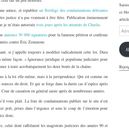
s cela fait un peu désordre.
Saisi
une astuce, et republier
un florilège des condamnations délirantes
ce blo
tre justice n’a pas vraiment à être fière. Publication éminemment
articl
ue je m’étais autorisée
trois jours après les attentats de Charlie
.
Adres
e-
ine
annonce 50 000 signatures
pour la fameuse pétition et confirme
mail
gentées contre Éric Zemmour.
A
nt, si j’appelle toujours à modifier radicalement cette loi, Dura
la même façon. » Ignorance juridique et populisme judiciaire pour
inuer à tenir acrobatiquement les deux bouts de la chaîne.
Rejoi
dus à la loi elle-même, mais à la jurisprudence. Qui est comme on
 sources du droit. Et qui se forge dans la durée cas d’espèce après
la Cour de cassation en général saisie après de nombreuses années.
l vous plaît. La liste de condamnations publiée sur le site n’est
ter poli, prises dans l’urgence et sous le coup de l’émotion pour
ice donc.
e, celui dont raffolaient les magistrats justiciers des années 90 et