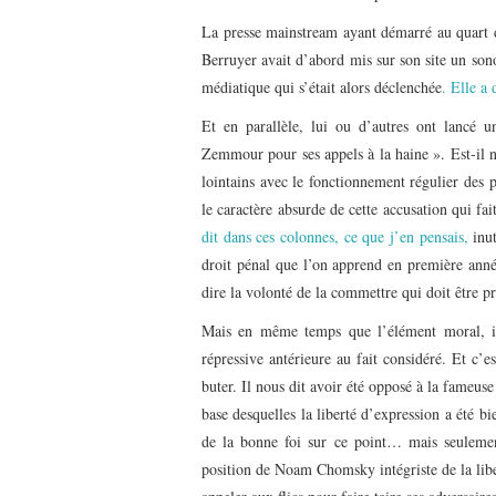
La presse mainstream ayant démarré au quart de
Berruyer avait d’abord mis sur son site un sono
médiatique qui s’était alors déclenchée
. Elle a
Et en parallèle, lui ou d’autres ont lancé 
Zemmour pour ses appels à la haine ». Est-il né
lointains avec le fonctionnement régulier des 
le caractère absurde de cette accusation qui 
dit dans ces colonnes, ce que j’en pensais,
inut
droit pénal que l’on apprend en première année
dire la volonté de la commettre qui doit être p
Mais en même temps que l’élément moral, il y
répressive antérieure au fait considéré. Et c’
buter. Il nous dit avoir été opposé à la fameus
base desquelles la liberté d’expression a été bi
de la bonne foi sur ce point… mais seulement 
position de Noam Chomsky intégriste de la libe