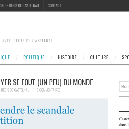
OS DE RÉGIS DE CASTELNAU
CONTACT
É AVEC RÉGIS DE CASTELNAU
DIQUE
POLITIQUE
HISTOIRE
CULTURE
SP
YER SE FOUT (UN PEU) DU MONDE
Searc
for:
RÉGIS DE CASTELNAU
9 COMMENTAIRES
Caste
dans l