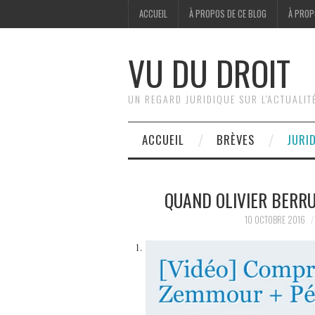
ACCUEIL
À PROPOS DE CE BLOG
À PROP
VU DU DROIT
UN REGARD JURIDIQUE SUR L'ACTUALIT
ACCUEIL
BRÈVES
JURI
QUAND OLIVIER BERRU
10 OCTOBRE 2016