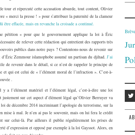
 tour et répercuté cette accusation absurde, tout content, Olivier
re « merci la presse ! » pour s’attribuer la paternité de la clameur
 dû être effacée, mais en revanche la croisade a continué.
Brèv
une pétition « pour que le gouvernement applique la loi à Éric
Ju
cessaire de relever cette rédaction qui entretient des rapports très
pouvoirs publics dans notre pays ? Contentons-nous de revenir sur
Po
fait d’Éric Zemmour islamophobe assumé un partisan du djihad.
J’ai
ile de revenir dans le détail, si ce n’est de rappeler le principe de
 et qui est celui de « l’élément moral de l’infraction ». C’est-à-
rouvée .
 a l’élément matériel et l’élément légal, c’est-à-dire une loi
est justement sur cet aspect d’élément légal qu’Olivier Berruyer va
e loi de décembre 2014 incriminant l’apologie du terrorisme, sur la
en mise à mal. Je n’en ai pas le souvenir, mais on lui fera le crédit
AB
sur celui-là. Par ailleurs il publie régulièrement les prises de
rté d’expression et opposé par exemple à la loi Gayssot. Alors, en