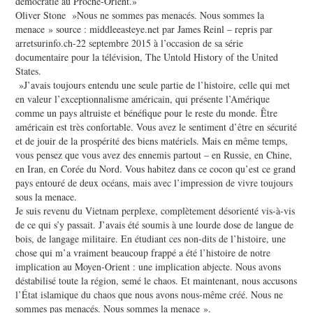
démocratie au Proche-Orient.»
Oliver Stone »Nous ne sommes pas menacés. Nous sommes la
menace » source : middleeasteye.net par James Reinl – repris par
arretsurinfo.ch-22 septembre 2015 à l’occasion de sa série
documentaire pour la télévision, The Untold History of the United
States.
»J’avais toujours entendu une seule partie de l’histoire, celle qui met
en valeur l’exceptionnalisme américain, qui présente l’Amérique
comme un pays altruiste et bénéfique pour le reste du monde. Être
américain est très confortable. Vous avez le sentiment d’être en sécurité
et de jouir de la prospérité des biens matériels. Mais en même temps,
vous pensez que vous avez des ennemis partout – en Russie, en Chine,
en Iran, en Corée du Nord. Vous habitez dans ce cocon qu’est ce grand
pays entouré de deux océans, mais avec l’impression de vivre toujours
sous la menace.
Je suis revenu du Vietnam perplexe, complètement désorienté vis-à-vis
de ce qui s’y passait. J’avais été soumis à une lourde dose de langue de
bois, de langage militaire. En étudiant ces non-dits de l’histoire, une
chose qui m’a vraiment beaucoup frappé a été l’histoire de notre
implication au Moyen-Orient : une implication abjecte. Nous avons
déstabilisé toute la région, semé le chaos. Et maintenant, nous accusons
l’État islamique du chaos que nous avons nous-même créé. Nous ne
sommes pas menacés. Nous sommes la menace ».