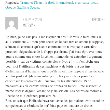
Pingback:
Trump et l’Iran : le droit international, c’est casse-pieds. |
Groupe Gaulliste Sceaux
9 JANVIER 2020
RÉPONDRE
MORVAN
Eh bien, je ne vais pas là me risquer au droit. Je vais le faire, mais si,
au « sentiment » : mon petit coeur, ça le date très en amont je suppose,
s’émeut de constater qu’aucun commentaire n’évoque le caractère
purement dégueulasse de la frappe par drone, j’ai beau éprouver toute
guerre comme une chose forcément immonde, et entendre l’argument
possible « pas de victimes collatérales » (voire !), il n’empêche que
pour moi l’utilisation de ces machines « de loisir » à des fins
d’élimination d’humains, quels qu’ils soient, me regoule et me débecte
au plus profond. (dans un autre genre, les joyeux boys pissant en
choeur sur les cadavres de l’ennemi, ou les attributions US de
médailles aux valeureux tireurs de drones en fauteuil, me suscitent le
même intense dégoût, venant de je ne sais où. Les heures de morale à
l’école de m’n’enfance, peut-être ?).
Bon, on sait que Hollande bavassant avec des journaleux avait vanté les
compétences et résultats de not’ biau pays en matière de drones