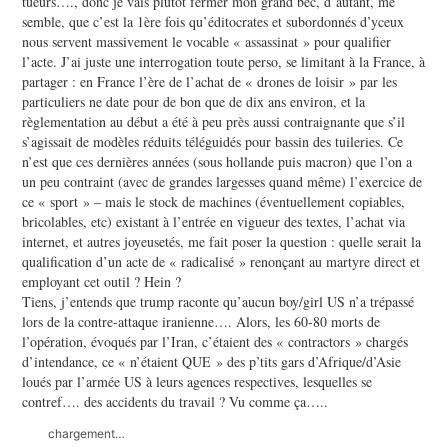
tueurs…., donc je vais plutôt fermer mon grand bec, d’autant, me
semble, que c’est la 1ère fois qu’éditocrates et subordonnés d’yceux
nous servent massivement le vocable « assassinat » pour qualifier
l’acte. J’ai juste une interrogation toute perso, se limitant à la France, à
partager : en France l’ère de l’achat de « drones de loisir » par les
particuliers ne date pour de bon que de dix ans environ, et la
règlementation au début a été à peu près aussi contraignante que s’il
s’agissait de modèles réduits téléguidés pour bassin des tuileries. Ce
n’est que ces dernières années (sous hollande puis macron) que l’on a
un peu contraint (avec de grandes largesses quand même) l’exercice de
ce « sport » – mais le stock de machines (éventuellement copiables,
bricolables, etc) existant à l’entrée en vigueur des textes, l’achat via
internet, et autres joyeusetés, me fait poser la question : quelle serait la
qualification d’un acte de « radicalisé » renonçant au martyre direct et
employant cet outil ? Hein ?
Tiens, j’entends que trump raconte qu’aucun boy/girl US n’a trépassé
lors de la contre-attaque iranienne…. Alors, les 60-80 morts de
l’opération, évoqués par l’Iran, c’étaient des « contractors » chargés
d’intendance, ce « n’étaient QUE » des p’tits gars d’Afrique/d’Asie
loués par l’armée US à leurs agences respectives, lesquelles se
contref…. des accidents du travail ? Vu comme ça…..
chargement…