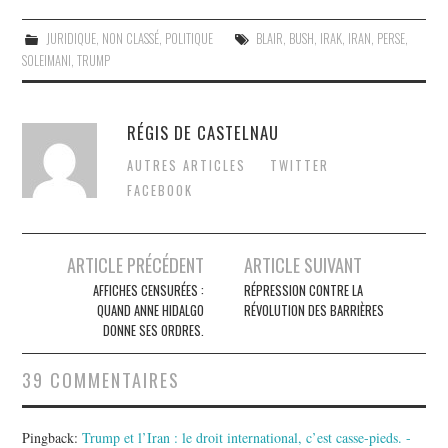
JURIDIQUE
,
NON CLASSÉ
,
POLITIQUE
BLAIR
,
BUSH
,
IRAK
,
IRAN
,
PERSE
,
SOLEIMANI
,
TRUMP
RÉGIS DE CASTELNAU
AUTRES ARTICLES
TWITTER
FACEBOOK
Post
ARTICLE PRÉCÉDENT
ARTICLE SUIVANT
navigation
AFFICHES CENSURÉES :
RÉPRESSION CONTRE LA
QUAND ANNE HIDALGO
RÉVOLUTION DES BARRIÈRES
DONNE SES ORDRES.
39 COMMENTAIRES
Pingback:
Trump et l’Iran : le droit international, c’est casse-pieds. -