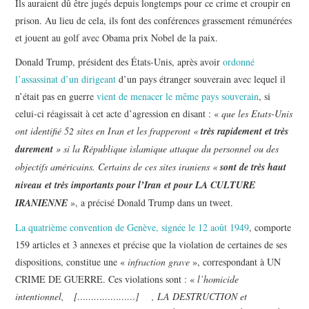
Ils auraient dû être jugés depuis longtemps pour ce crime et croupir en
prison. Au lieu de cela, ils font des conférences grassement rémunérées
et jouent au golf avec Obama prix Nobel de la paix.
Donald Trump, président des États-Unis, après avoir
ordonné
l’assassinat d’un dirigeant
d’un pays étranger souverain avec lequel il
n’était pas en guerre
vient de menacer le même pays souverain
, si
celui-ci réagissait à cet acte d’agression en disant : «
que les Etats-Unis
ont identifié 52 sites en Iran et les frapperont «
très rapidement et très
durement
» si la République islamique attaque du personnel ou des
objectifs américains. Certains de ces sites iraniens «
sont de très haut
niveau et très importants pour l’Iran et pour LA CULTURE
IRANIENNE
», a précisé Donald Trump dans un tweet.
La quatrième convention de Genève, signée le 12 août 1949
, comporte
159 articles et 3 annexes et précise que la violation de certaines de ses
dispositions, constitue une «
infraction grave
», correspondant à UN
CRIME DE GUERRE. Ces violations sont : «
l’homicide
intentionnel, […………………] , LA DESTRUCTION et