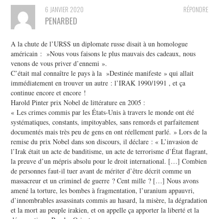
6 JANVIER 2020
RÉPONDRE
PENARBED
A la chute de l’URSS un diplomate russe disait à un homologue
américain : »Nous vous faisons le plus mauvais des cadeaux, nous
venons de vous priver d’ennemi ».
C’était mal connaître le pays à la »Destinée manifeste » qui allait
immédiatement en trouver un autre : l’IRAK 1990/1991 , et ça
continue encore et encore !
Harold Pinter prix Nobel de littérature en 2005 :
« Les crimes commis par les États-Unis à travers le monde ont été
systématiques, constants, impitoyables, sans remords et parfaitement
documentés mais très peu de gens en ont réellement parlé. » Lors de la
remise du prix Nobel dans son discours, il déclare : « L’invasion de
l’Irak était un acte de banditisme, un acte de terrorisme d’État flagrant,
la preuve d’un mépris absolu pour le droit international. […] Combien
de personnes faut-il tuer avant de mériter d’être décrit comme un
massacreur et un criminel de guerre ? Cent mille ? […] Nous avons
amené la torture, les bombes à fragmentation, l’uranium appauvri,
d’innombrables assassinats commis au hasard, la misère, la dégradation
et la mort au peuple irakien, et on appelle ça apporter la liberté et la