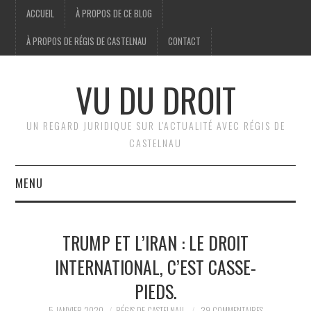
ACCUEIL
À PROPOS DE CE BLOG
À PROPOS DE RÉGIS DE CASTELNAU
CONTACT
VU DU DROIT
UN REGARD JURIDIQUE SUR L'ACTUALITÉ AVEC RÉGIS DE
CASTELNAU
MENU
ACCUEIL
TRUMP ET L’IRAN : LE DROIT
BRÈVES
INTERNATIONAL, C’EST CASSE-
PIEDS.
JURIDIQUE
5 JANVIER 2020
RÉGIS DE CASTELNAU
39 COMMENTAIRES