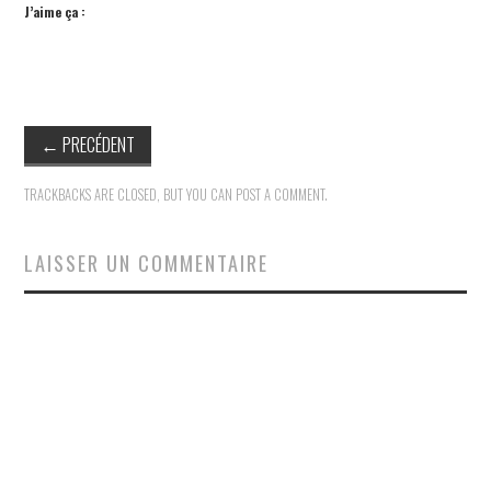
J’aime ça :
←
PRECÉDENT
TRACKBACKS ARE CLOSED, BUT YOU CAN
POST A COMMENT
.
LAISSER UN COMMENTAIRE