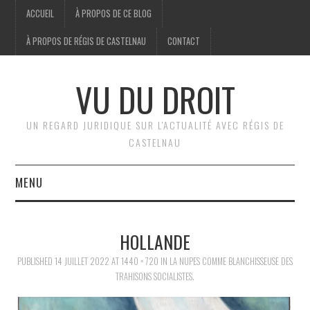
ACCUEIL
À PROPOS DE CE BLOG
À PROPOS DE RÉGIS DE CASTELNAU
CONTACT
VU DU DROIT
UN REGARD JURIDIQUE SUR L'ACTUALITÉ AVEC RÉGIS DE
CASTELNAU
MENU
ACCUEIL
HOLLANDE
BRÈVES
PUBLISHED
14 JUILLET 2022
AT
1440 × 720
IN
LA NUPES COMME BLANCHISSEUSE DES
TRAHISONS SOCIALISTES.
JURIDIQUE