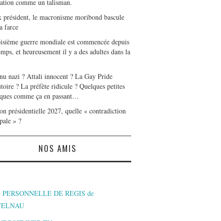
tation comme un talisman.
x président, le macronisme moribond bascule
a farce
oisième guerre mondiale est commencée depuis
mps, et heureusement il y a des adultes dans la
nu nazi ? Attali innocent ? La Gay Pride
toire ? La préfète ridicule ? Quelques petites
ques comme ça en passant…
on présidentielle 2027, quelle « contradiction
pale » ?
NOS AMIS
 PERSONNELLE DE REGIS de
TELNAU