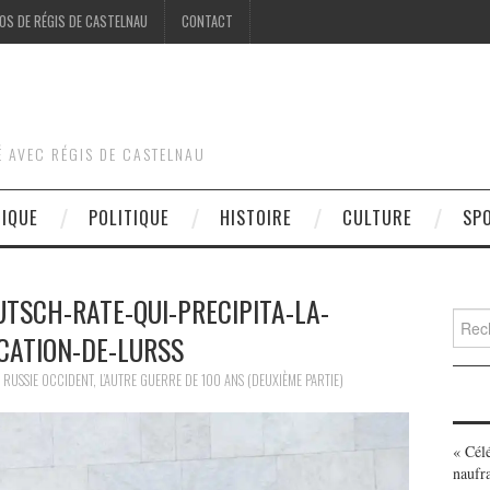
OS DE RÉGIS DE CASTELNAU
CONTACT
É AVEC RÉGIS DE CASTELNAU
DIQUE
POLITIQUE
HISTOIRE
CULTURE
SP
UTSCH-RATE-QUI-PRECIPITA-LA-
Searc
CATION-DE-LURSS
for:
N
RUSSIE OCCIDENT, L’AUTRE GUERRE DE 100 ANS (DEUXIÈME PARTIE)
« Cél
naufr