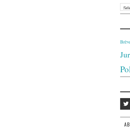
Archi
Brèv
Ju
Po
AB