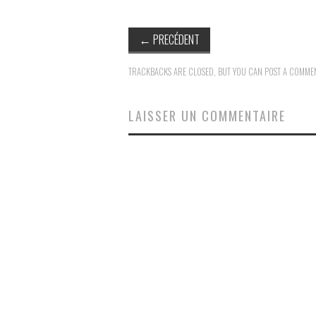
←
PRECÉDENT
TRACKBACKS ARE CLOSED, BUT YOU CAN
POST A COMME
LAISSER UN COMMENTAIRE