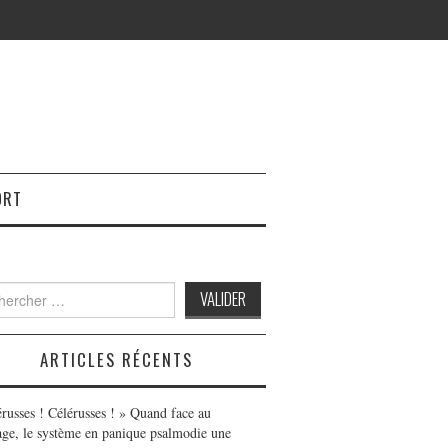
ORT
h
ARTICLES RÉCENTS
érusses ! Célérusses ! » Quand face au
age, le système en panique psalmodie une