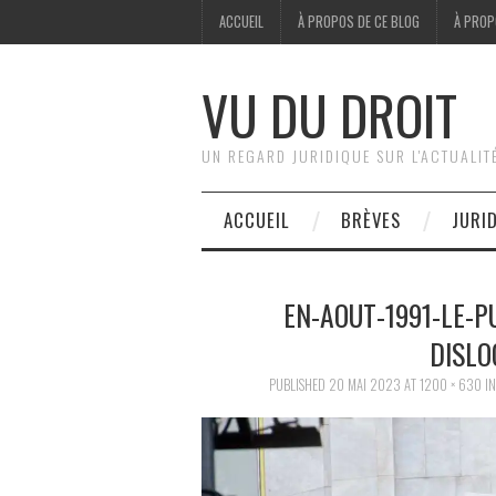
ACCUEIL
À PROPOS DE CE BLOG
À PROP
VU DU DROIT
UN REGARD JURIDIQUE SUR L'ACTUALIT
ACCUEIL
BRÈVES
JURI
EN-AOUT-1991-LE-P
DISLO
PUBLISHED
20 MAI 2023
AT
1200 × 630
I