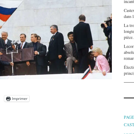
incan
Caste
dans l
La tr
longte
pièce.
Lecor
absolu
remar
Électi
princi
Imprimer
PAGE
CAS