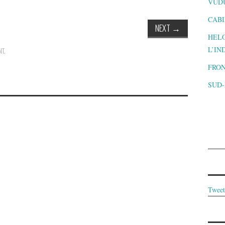
VUD
CABI
NEXT
→
HELO
L’IN
NT
.
FRON
SUD
Tweet