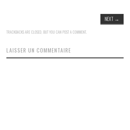
NEXT
→
TRACKBACKS ARE CLOSED, BUT YOU CAN
POST A COMMENT
.
LAISSER UN COMMENTAIRE