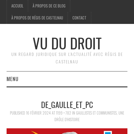
ACCUEIL
À PROPOS DE CE BLOG
À PROPOS DE RÉGIS DE CASTELNAU
CONTACT
VU DU DROIT
UN REGARD JURIDIQUE SUR L'ACTUALITÉ AVEC RÉGIS DE
CASTELNAU
MENU
ACCUEIL
DE_GAULLE_ET_PC
BRÈVES
PUBLISHED
16 FÉVRIER 2024
AT
1199 × 782
IN
GAULLISTES ET COMMUNISTES, UNE
DRÔLE D’HISTOIRE
JURIDIQUE