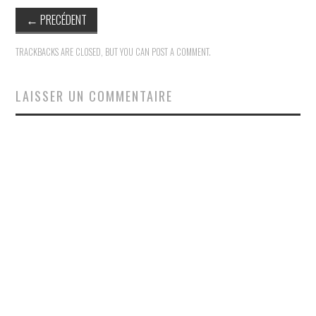
←
PRECÉDENT
TRACKBACKS ARE CLOSED, BUT YOU CAN
POST A COMMENT
.
LAISSER UN COMMENTAIRE