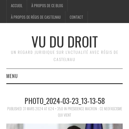
ACCUEIL
À PROPOS DE CE BLOG
À PROPOS DE RÉGIS DE CASTELNAU
CONTACT
VU DU DROIT
UN REGARD JURIDIQUE SUR L'ACTUALITÉ AVEC RÉGIS DE
CASTELNAU
MENU
ACCUEIL
PHOTO_2024-03-23_13-13-58
BRÈVES
PUBLISHED
31 MARS 2024
AT
624 × 350
IN
PRESIDENCE MACRON : CE NEOFASCISME
QUI VIENT
JURIDIQUE