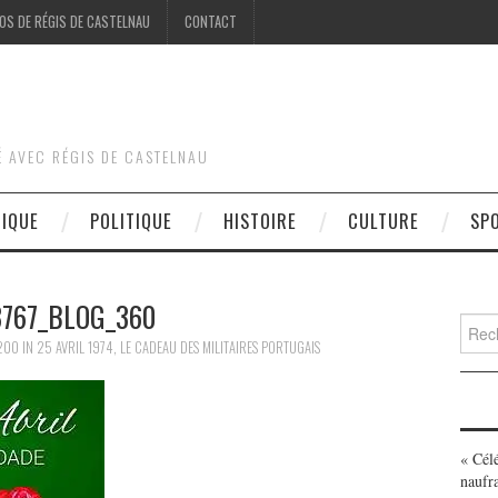
OS DE RÉGIS DE CASTELNAU
CONTACT
É AVEC RÉGIS DE CASTELNAU
DIQUE
POLITIQUE
HISTOIRE
CULTURE
SP
3767_BLOG_360
Searc
for:
200
IN
25 AVRIL 1974, LE CADEAU DES MILITAIRES PORTUGAIS
« Cél
naufr