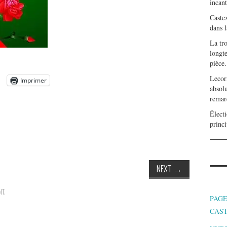
incan
Caste
dans l
La tr
longte
pièce.
Lecor
Imprimer
absolu
remar
Électi
princi
NEXT
→
NT
.
PAGE
CAS