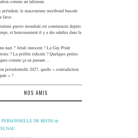
tation comme un talisman.
x président, le macronisme moribond bascule
a farce
oisième guerre mondiale est commencée depuis
mps, et heureusement il y a des adultes dans la
nu nazi ? Attali innocent ? La Gay Pride
toire ? La préfète ridicule ? Quelques petites
ques comme ça en passant…
on présidentielle 2027, quelle « contradiction
pale » ?
NOS AMIS
 PERSONNELLE DE REGIS de
TELNAU