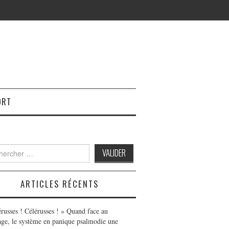
ORT
h
ARTICLES RÉCENTS
érusses ! Célérusses ! » Quand face au
age, le système en panique psalmodie une