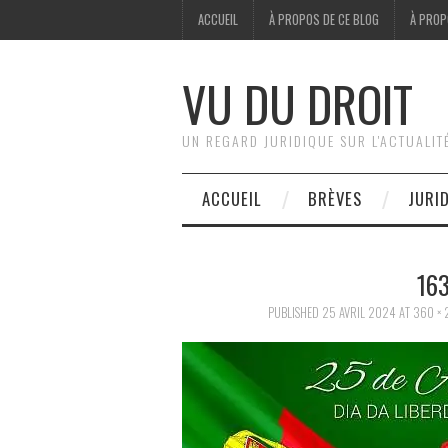
ACCUEIL
À PROPOS DE CE BLOG
À PROP
VU DU DROIT
UN REGARD JURIDIQUE SUR L'ACTUALIT
ACCUEIL
BRÈVES
JURI
16
PUBLISHED
25 AVRIL 2024
AT
360 × 