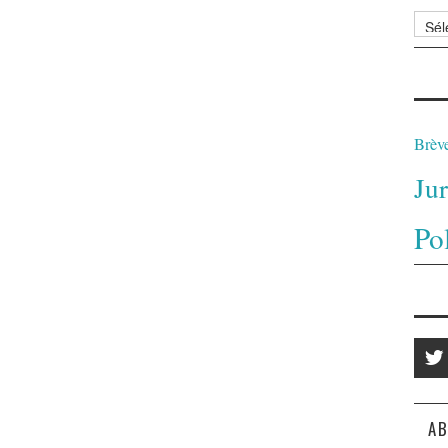
Archi
Brèv
Ju
Po
AB