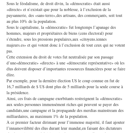
Sous le féodalisme, de droit divin, la «démocratie» était aussi
«directe» et n’existait que pour la noblesse, à l’exclusion de la
paysannerie, des «sans-terre»,des artisans, des commerçants, soit tout
au plus 10% de la population.
Sous le capitalisme, la «démocratie» fut longtemps l’apanage des
hommes, majeurs et propriétaires de biens (cens électoral) pour
s’étendre, sous les pressions populaires,aux «citoyens.iennes
majeurs.es» et qui votent donc à l’exclusion de tout ceux qui ne votent
pas.
Cette extension du droit de votes fut neutralisée par son passage
d’une«démocratie» «directe» à une «démocratie représentative» où les
élus doivent disposer d’importantes ressources financières pour se faire
élire.
Par exemple, pour la dernière élection U$ le coup connue en fut de
16,7 milliards de $ U$ dont plus de 5 milliards pour la seule course à
la présidence.
Ainsi, ces frais de campagne exorbitants restreignent la «démocratie»
aux seules personnes immensément riches qui peuvent se payer des
candidats,une campagne et la propagande des merdias mainstream des
milliardaires, au maximum 1% de la population.
À ce premier facteur dirimant pour l’immense majorité, il faut ajouter
l’innamovilibité des élus durant leur mandat,en faisant des dictateurs