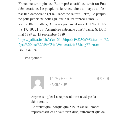
France ne serait plus cet État représentatif ; ce serait un État
démocratique. Le peuple, je le répète, dans un pays qui n’est
pas une démocratie (et la France ne saurait l’être), le peuple
ne peut parler, ne peut agir que par ses représentants. »
source BNF Gallica, Archives parlementaires de 1787 à 1860
; 8-17, 19, 21-33. Assemblée nationale constituante. 8. Du 5
mai 1789 au 15 septembre 1789
https://gallica.bnf.fr/ark:/12148/bpt6k495230/f663.item.r=%2
2pas%20une%20d%C3%A9mocratie%22.langFR.zoom
:
BNF Gallica
chargement…
4 NOVEMBRE 2024
RÉPONDRE
BARBAROV
Soyons simple: La representation n’est pas la
démocratie.
La statistique indique que 51% n’est nullement
representatif et ne veut rien dire, autrement que de