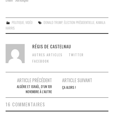
Dans "Juridique"
POLITIQUE
,
VIDÉO
DONALD TRUMP
,
ÉLECTION PRÉSIDENTIELLE
,
KAMALA
HARRIS
RÉGIS DE CASTELNAU
AUTRES ARTICLES
TWITTER
FACEBOOK
Post
ARTICLE PRÉCÉDENT
ARTICLE SUIVANT
navigation
ALGÉRIE ET ISRAËL, D’UN 1ER
ÇA ALORS !
NOVEMBRE À L’AUTRE
16 COMMENTAIRES