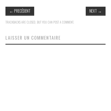
←
PRECÉDENT
NEXT
→
TRACKBACKS ARE CLOSED, BUT YOU CAN
POST A COMMENT
.
LAISSER UN COMMENTAIRE