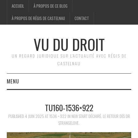
ACCUEIL
À PROPOS DE CE BLOG
À PROPOS DE RÉGIS DE CASTELNAU
CONTACT
VU DU DROIT
UN REGARD JURIDIQUE SUR L'ACTUALITÉ AVEC RÉGIS DE
CASTELNAU
MENU
ACCUEIL
TU160-1536×922
BRÈVES
PUBLISHED
4 JUIN 2025
AT
1536 × 922
IN
NEW START DÉCHIRÉ, LE RETOUR DES DR
STRANGELOVE.
JURIDIQUE