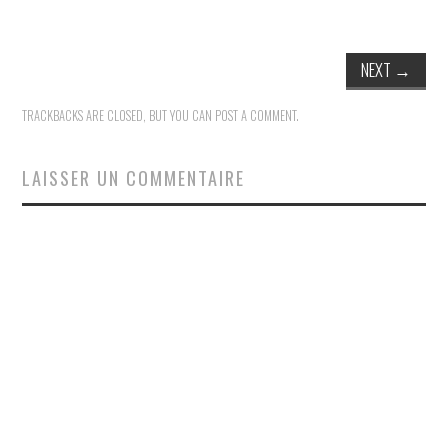
NEXT
→
TRACKBACKS ARE CLOSED, BUT YOU CAN
POST A COMMENT
.
LAISSER UN COMMENTAIRE