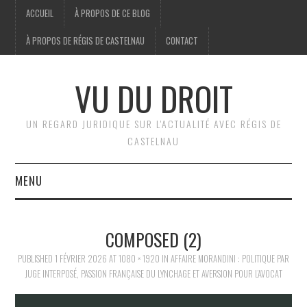
ACCUEIL
À PROPOS DE CE BLOG
À PROPOS DE RÉGIS DE CASTELNAU
CONTACT
VU DU DROIT
UN REGARD JURIDIQUE SUR L'ACTUALITÉ AVEC RÉGIS DE
CASTELNAU
MENU
ACCUEIL
COMPOSED (2)
BRÈVES
PUBLISHED
1 FÉVRIER 2026
AT
1080 × 1920
IN
AFFAIRE MORANDINI : POLITIQUE PAR
JUGE INTERPOSÉ, PASSION FRANÇAISE DU LYNCHAGE ET AVERSION POUR L’AVOCAT
JURIDIQUE