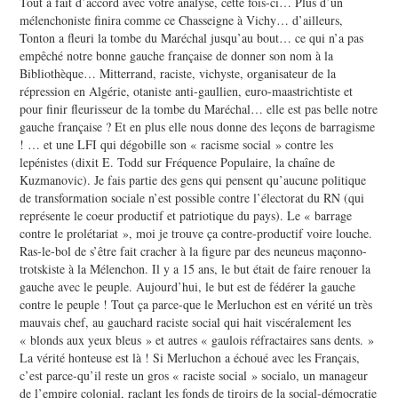
Tout à fait d’accord avec votre analyse, cette fois-ci… Plus d’un
mélenchoniste finira comme ce Chasseigne à Vichy… d’ailleurs,
Tonton a fleuri la tombe du Maréchal jusqu’au bout… ce qui n’a pas
empêché notre bonne gauche française de donner son nom à la
Bibliothèque… Mitterrand, raciste, vichyste, organisateur de la
répression en Algérie, otaniste anti-gaullien, euro-maastrichtiste et
pour finir fleurisseur de la tombe du Maréchal… elle est pas belle notre
gauche française ? Et en plus elle nous donne des leçons de barragisme
! … et une LFI qui dégobille son « racisme social » contre les
lepénistes (dixit E. Todd sur Fréquence Populaire, la chaîne de
Kuzmanovic). Je fais partie des gens qui pensent qu’aucune politique
de transformation sociale n’est possible contre l’électorat du RN (qui
représente le coeur productif et patriotique du pays). Le « barrage
contre le prolétariat », moi je trouve ça contre-productif voire louche.
Ras-le-bol de s’être fait cracher à la figure par des neuneus maçonno-
trotskiste à la Mélenchon. Il y a 15 ans, le but était de faire renouer la
gauche avec le peuple. Aujourd’hui, le but est de fédérer la gauche
contre le peuple ! Tout ça parce-que le Merluchon est en vérité un très
mauvais chef, au gauchard raciste social qui hait viscéralement les
« blonds aux yeux bleus » et autres « gaulois réfractaires sans dents. »
La vérité honteuse est là ! Si Merluchon a échoué avec les Français,
c’est parce-qu’il reste un gros « raciste social » socialo, un manageur
de l’empire colonial, raclant les fonds de tiroirs de la social-démocratie