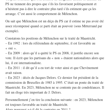
PS ne tiennent des propos que s’ils les favorisent politiquement et
n’hésitent pas à dire le contraire plus tard s’ils estiment que ça les
arrange. C’est aussi le comportement de Mélenchon.
On sait que Mélenchon est un déçu du PS car il estime ne pas avoir été
assez récompensé quand ce parti était au pouvoir (sous Mitterrand par
exemple).
Constatons les positions de Mélenchon sur le traité de Maastricht.
– En 1992 : lors du référendum de septembre, il est favorable au
« oui ».
– En 2009 : alors qu’il a quitté le PS en 2008, il justifie encore son
vote. Il écrit que les partisans du « non » étaient nationalistes alors que
lui, il est internationaliste.
– En 2011 : il dit qu’il a eu tort de voter ainsi et que Chevènement
avait raison.
– En 2023 : décès de Jacques Delors. Ce dernier fut président de la
commission de Bruxelles de 1985 à 1995. C’était un ponte du traité de
Maastricht. En 2023, Mélenchon ne se contente pas de condoléances. Il
fait un éloge très important de J. Delors.
Personnellement j’en tire la conclusion suivante : en 2023, Mélenchon
est toujours favorable au traité de Maastricht.
Alors pourquoi a-t-il dit le contraire en 2011 ?