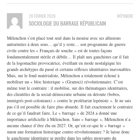
28 FÉVRIER 2026
RÉPONDRE
SOCIOLOGIE DU BARRAGE RÉPUBLICAIN
Mélenchon s’est placé tout seul dans la mouise avec ses allusions
antisémites à deux sous… qu’il y reste… son programme de guerre
civile contre les « Français de souche » est de toutes façons
fondamentalement stérile et débile… Il plaît aux gauchistes car il fait
de la logomachie provocatrice, éveillant en mode nostalgique les
grands archétypes du passé et certains réflexes identitaires inavouables.
Mais, sur le fond matérialiste, Mélenchon a totalement échoué à
mobiliser un « bloc historique » (Gramsci) révolutionnaire. C’est
même tout le contraire : il mobilise, sur des thématiques identitaires,
des clientèles de la social-démocratie urbaine en déroute (bobos,
immigrés post-coloniaux) « contre le prolétariat lepéniste ». Je ne sais
pas s’il est possible de faire plus absurde. Il fait exactement le contraire
de ce qu’il faudrait faire. Le « barrage » de 2024 a donné une
importance artificielle à Mélenchon. Sans « barrage », Mélenchon n’a
aucune chance d’être élu en 2027. Or, qu’est-ce-que le « barrage »
sinon une formation historique contre-révolutionnaire ? Je laisse donc
le gauchisme identitaire se perdre dans les sables mouvants du