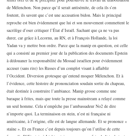
de Mélenchon. Non parce qu’il serait antisémite, de cela ils s’en
foutent, ils savent que c’est une accusation bidon. Mais le principal
reproche est bien évidemment que lui et son mouvement commettent le
sacrilège d’oser critiquer l’État d’Israël. Sachant que ça ne va pas
durer, car grâce à Lecornu, au RN, et à François Hollande, la loi
Yadan va y mettre bon ordre. Parce que la manip en question, est celle
qui a consisté au premier jour de la publication des documents Epstein
à dédouaner la responsabilité du Mossad israélien pour évidemment
accuser (sans rire) les Russes d’un complot visant à affaiblir
l’Occident. Diversion grotesque qu’entend moquer Mélenchon. Et à
l’évidence, cette histoire de prononciation soudain sortie du chapeau,
était destinée à construire l’ambiance. Manip grosse comme une
baraque à frites, mais que toute la presse mainstream a relayé comme
un seul homme. Cela n’empêche pas l’ambassadeur No2 de dire
n’importe quoi. La terminaison en stein, n’est ni française ni
américaine, à l’origine, elle est de langue allemande. Et se prononce «
staïne ». Et en France c’est depuis toujours qu’on l’utilise de cette