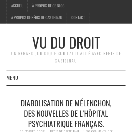
ACCUEIL
À PROPOS DE CE BLOG
À PROPOS DE RÉGIS DE CASTELNAU
CONTACT
VU DU DROIT
UN REGARD JURIDIQUE SUR L'ACTUALITÉ AVEC RÉGIS DE
CASTELNAU
MENU
ACCUEIL
DIABOLISATION DE MÉLENCHON,
BRÈVES
DES NOUVELLES DE L’HÔPITAL
PSYCHIATRIQUE FRANÇAIS.
JURIDIQUE
28 FÉVRIER 2026
RÉGIS DE CASTELNAU
20 COMMENTAIRES