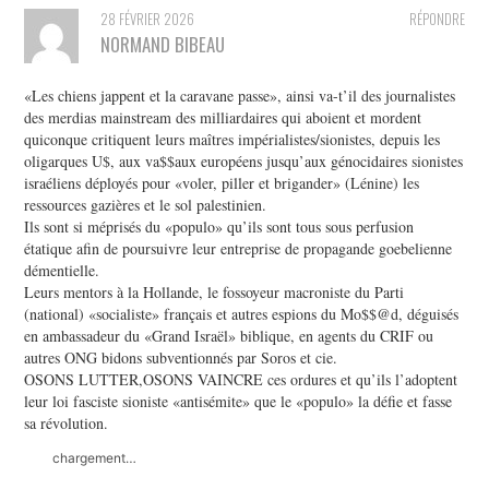
28 FÉVRIER 2026
RÉPONDRE
NORMAND BIBEAU
«Les chiens jappent et la caravane passe», ainsi va-t’il des journalistes
des merdias mainstream des milliardaires qui aboient et mordent
quiconque critiquent leurs maîtres impérialistes/sionistes, depuis les
oligarques U$, aux va$$aux européens jusqu’aux génocidaires sionistes
israéliens déployés pour «voler, piller et brigander» (Lénine) les
ressources gazières et le sol palestinien.
Ils sont si méprisés du «populo» qu’ils sont tous sous perfusion
étatique afin de poursuivre leur entreprise de propagande goebelienne
démentielle.
Leurs mentors à la Hollande, le fossoyeur macroniste du Parti
(national) «socialiste» français et autres espions du Mo$$@d, déguisés
en ambassadeur du «Grand Israël» biblique, en agents du CRIF ou
autres ONG bidons subventionnés par Soros et cie.
OSONS LUTTER,OSONS VAINCRE ces ordures et qu’ils l’adoptent
leur loi fasciste sioniste «antisémite» que le «populo» la défie et fasse
sa révolution.
chargement…