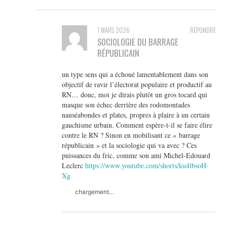
1 MARS 2026
RÉPONDRE
SOCIOLOGIE DU BARRAGE
RÉPUBLICAIN
un type sens qui a échoué lamentablement dans son
objectif de ravir l’électorat populaire et productif au
RN… donc, moi je dirais plutôt un gros tocard qui
masque son échec derrière des rodomontades
nauséabondes et plates, propres à plaire à un certain
gauchisme urbain. Comment espère-t-il se faire élire
contre le RN ? Sinon en mobilisant ce « barrage
républicain » et la sociologie qui va avec ? Ces
puissances du fric, comme son ami Michel-Edouard
Leclerc
https://www.youtube.com/shorts/ku4lbsoH-
Xg
chargement…