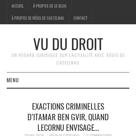
ACCUEIL
À PROPOS DE CE BLOG
À PROPOS DE RÉGIS DE CASTELNAU
CONTACT
VU DU DROIT
UN REGARD JURIDIQUE SUR L'ACTUALITÉ AVEC RÉGIS DE
CASTELNAU
MENU
ACCUEIL
EXACTIONS CRIMINELLES
BRÈVES
D’ITAMAR BEN GVIR, QUAND
LECORNU ENVISAGE…
JURIDIQUE
28 MAI 2026
RÉGIS DE CASTELNAU
2 COMMENTAIRES