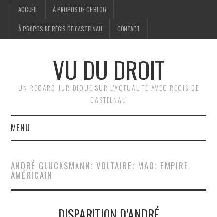
ACCUEIL
À PROPOS DE CE BLOG
À PROPOS DE RÉGIS DE CASTELNAU
CONTACT
VU DU DROIT
UN REGARD JURIDIQUE SUR L'ACTUALITÉ AVEC RÉGIS DE
CASTELNAU
MENU
ACCUEIL
ANDRÉ GLUCKSMANN; VOLTAIRE; MAO; EMPIRE
AMÉRICAIN
BRÈVES
JURIDIQUE
DISPARITION D’ANDRÉ