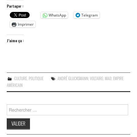
Partager :
WhatsApp
Telegram
Imprimer
J’aime ça :
CULTURE
,
POLITIQUE
ANDRÉ GLUCKSMANN; VOLTAIRE; MAO; EMPIRE
AMÉRICAIN
Search
for: