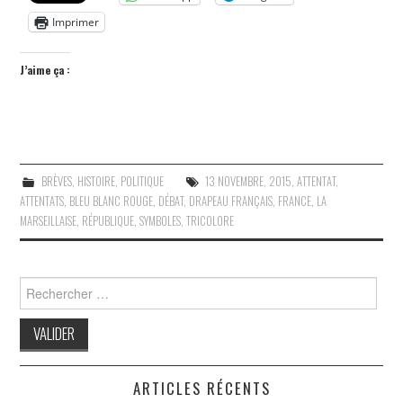
Imprimer
J’aime ça :
BRÈVES
,
HISTOIRE
,
POLITIQUE
13 NOVEMBRE
,
2015
,
ATTENTAT
,
ATTENTATS
,
BLEU BLANC ROUGE
,
DÉBAT
,
DRAPEAU FRANÇAIS
,
FRANCE
,
LA
MARSEILLAISE
,
RÉPUBLIQUE
,
SYMBOLES
,
TRICOLORE
Search
for:
ARTICLES RÉCENTS