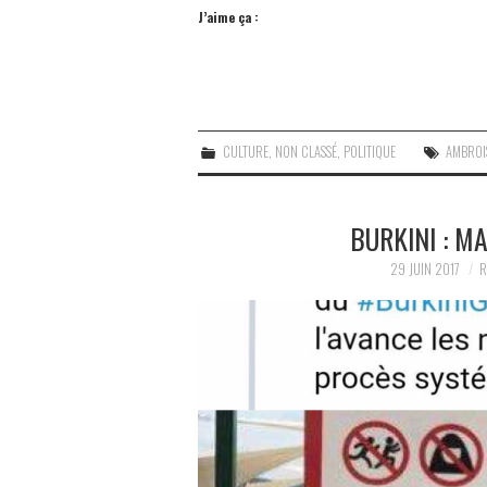
J’aime ça :
CULTURE
,
NON CLASSÉ
,
POLITIQUE
AMBROI
BURKINI : M
29 JUIN 2017
R