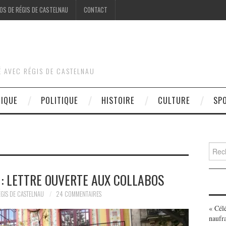
OS DE RÉGIS DE CASTELNAU
CONTACT
É AVEC RÉGIS DE CASTELNAU
DIQUE
POLITIQUE
HISTOIRE
CULTURE
SP
Searc
for:
: LETTRE OUVERTE AUX COLLABOS
GIS DE CASTELNAU
24 COMMENTAIRES
« Cél
naufr