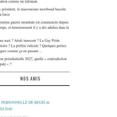
tation comme un talisman.
x président, le macronisme moribond bascule
a farce
oisième guerre mondiale est commencée depuis
mps, et heureusement il y a des adultes dans la
nu nazi ? Attali innocent ? La Gay Pride
toire ? La préfète ridicule ? Quelques petites
ques comme ça en passant…
on présidentielle 2027, quelle « contradiction
pale » ?
NOS AMIS
 PERSONNELLE DE REGIS de
TELNAU