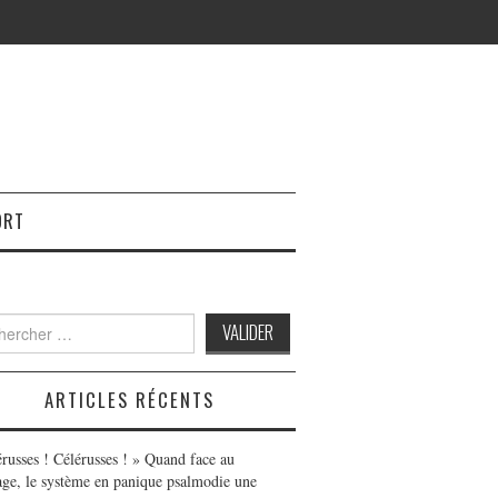
ORT
h
ARTICLES RÉCENTS
érusses ! Célérusses ! » Quand face au
age, le système en panique psalmodie une