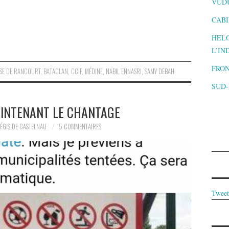
VUD
CABI
HELO
L’IN
FRON
SE DE RANCOURT
,
BATACLAN
,
CCIF
,
MÉDINE
,
NABIL ENNASRI
,
SAMY DEBAH
SUD
AINTENANT LE CHANTAGE
ÉGIS DE CASTELNAU
5 COMMENTAIRES
Tweet