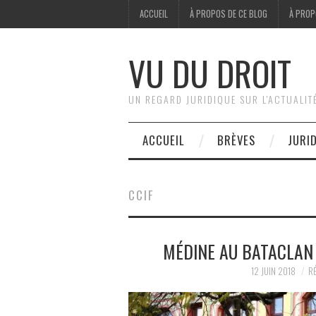
ACCUEIL
À PROPOS DE CE BLOG
À PROP
VU DU DROIT
UN REGARD JURIDIQUE SUR L'ACTUALIT
ACCUEIL
BRÈVES
JURI
CCIF
MÉDINE AU BATACLAN 
12 JUIN 2018
RÉ