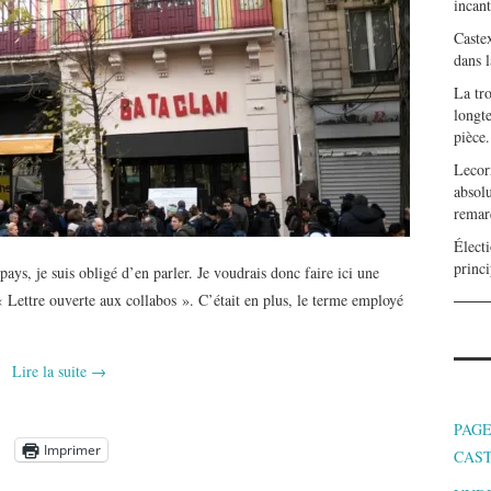
incan
Caste
dans l
La tr
longte
pièce.
Lecor
absolu
remar
Électi
princi
ys, je suis obligé d’en parler. Je voudrais donc faire ici une
« Lettre ouverte aux collabos ». C’était en plus, le terme employé
Lire la suite
→
PAGE
Imprimer
CAS