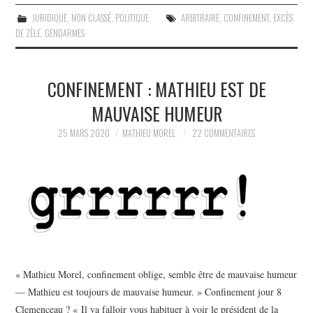
JURIDIQUE
,
NON CLASSÉ
,
POLITIQUE
ARBITRAIRE
,
CONFINEMENT
,
EXCÈS
DE ZÈLE
,
GENDARMES
CONFINEMENT : MATHIEU EST DE
MAUVAISE HUMEUR
25 MARS 2020
MATHIEU MOREL
22 COMMENTAIRES
« Mathieu Morel, confinement oblige, semble être de mauvaise humeur
— Mathieu est toujours de mauvaise humeur. » Confinement jour 8
Clemenceau ? « Il va falloir vous habituer à voir le président de la