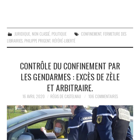
JURIDIQUE
,
NON CLASSÉ
,
POLITIQUE
CONFINEMENT
,
FERMETURE DES
LIBRAIRIES
,
PHILIPPE PRIGENT
,
RÉFÉRÉ-LIBERTÉ
CONTRÔLE DU CONFINEMENT PAR
LES GENDARMES : EXCÈS DE ZÈLE
ET ARBITRAIRE.
16 AVRIL 2020
RÉGIS DE CASTELNAU
106 COMMENTAIRES