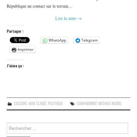
République au contact sur le terrain…
Lire la suite
→
Partager :
WhatsApp
Telegram
Imprimer
J’aime ça :
CULTURE
,
NON CLASSÉ
,
POLITIQUE
CONFINEMENT
,
MATHIEU MOREL
Search
for: