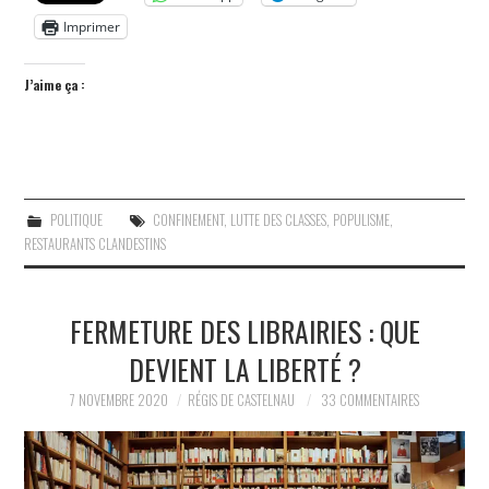
Imprimer
J’aime ça :
POLITIQUE
CONFINEMENT
,
LUTTE DES CLASSES
,
POPULISME
,
RESTAURANTS CLANDESTINS
FERMETURE DES LIBRAIRIES : QUE
DEVIENT LA LIBERTÉ ?
7 NOVEMBRE 2020
RÉGIS DE CASTELNAU
33 COMMENTAIRES