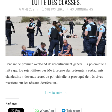
LUTTE DES CLASSES.
POLITIQUE
6 AVRIL 2021
RÉGIS DE CASTELNAU
49 COMMENTAIRES
HISTOIRE
CULTURE
SPORT
Pendant ce premier week-end de reconfinement général, la polémique a
fait rage. Le sujet diffusé par M6 à propos des présumés « restaurants
clandestins » devenus secret de polichinelle, a provoqué de très vives
réactions sur les réseaux derrière un…
Lire la suite
→
Partager :
WhatsApp
Telegram