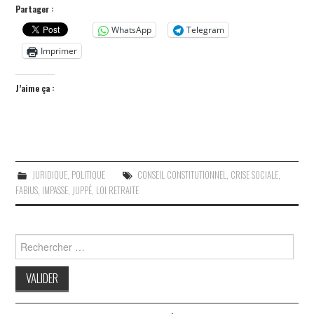
Partager :
WhatsApp
Telegram
Imprimer
J’aime ça :
JURIDIQUE
,
POLITIQUE
CONSEIL CONSTITUTIONNEL
,
CRISE SOCIALE
,
FABIUS
,
IMPASSE
,
JUPPÉ
,
LOI RETRAITE
Search
for: