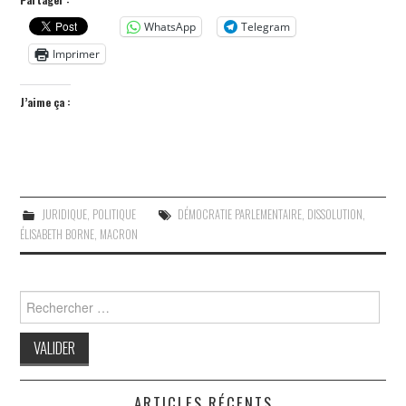
WhatsApp
Telegram
Imprimer
J’aime ça :
JURIDIQUE
,
POLITIQUE
DÉMOCRATIE PARLEMENTAIRE
,
DISSOLUTION
,
ÉLISABETH BORNE
,
MACRON
Search
for:
ARTICLES RÉCENTS