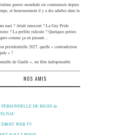
oisième guerre mondiale est commencée depuis
mps, et heureusement il y a des adultes dans la
nu nazi ? Attali innocent ? La Gay Pride
toire ? La préfète ridicule ? Quelques petites
ques comme ça en passant…
on présidentielle 2027, quelle « contradiction
pale » ?
ataille de Gaulle », un film indispensable
NOS AMIS
 PERSONNELLE DE REGIS de
TELNAU
UDROIT WEB TV
NET RAULT BOVIS