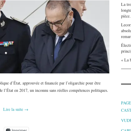
La tr
longte
pièce.
Lecor
absolu
remar
Électi
princi
« La b
lique d’État, approuvée et financée par l’oligarchie pour être
te de l’État en 2017, un inconnu sans réelles compétences politiques.
PAGE
Lire la suite
→
CAS
VUD
Imprimer
CABI