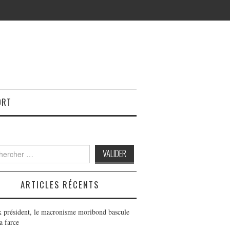
ORT
h
ARTICLES RÉCENTS
x président, le macronisme moribond bascule
a farce