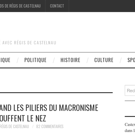
OS DE RÉGIS DE CASTELNAU
CONTACT
É AVEC RÉGIS DE CASTELNAU
DIQUE
POLITIQUE
HISTOIRE
CULTURE
SP
Searc
for:
UAND LES PILIERS DU MACRONISME
OUFFENT LE NEZ
Caste
RÉGIS DE CASTELNAU
82 COMMENTAIRES
dans l