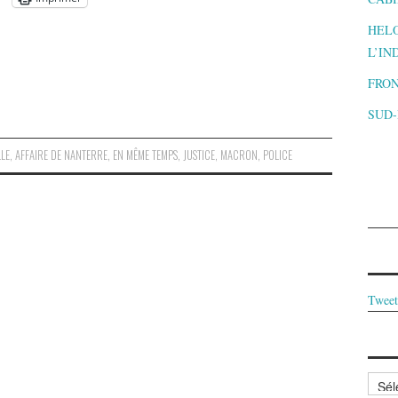
HELO
L’IN
FRON
SUD
LLE
,
AFFAIRE DE NANTERRE
,
EN MÊME TEMPS
,
JUSTICE
,
MACRON
,
POLICE
Tweet
Archi