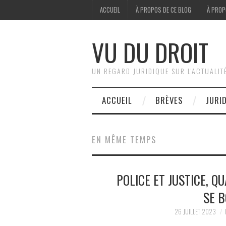
ACCUEIL
À PROPOS DE CE BLOG
À PROP
VU DU DROIT
UN REGARD JURIDIQUE SUR L'ACTUALIT
ACCUEIL
BRÈVES
JURI
EN MÊME TEMPS
POLICE ET JUSTICE, Q
SE B
26 JUILLET 2023