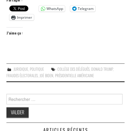
WhatsApp
Telegram
Imprimer
J’aime ça :
JURIDIQUE
,
POLITIQUE
COLLÈGE DES DÉLÉGUÉS
,
DONALD TRUMP
,
FRAUDES ÉLECTORALES
,
JOË BIDEN
,
PRÉSIDENTIELLE AMÉRICAINE
Search
for:
ARTICLES RÉCENTS