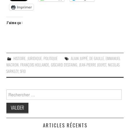
Imprimer
J’aime ça :
HISTOIRE
,
JURIDIQUE
,
POLITIQUE
ALAIN JUPPÉ
,
DE GAULLE
,
EMMANUEL
MACRON
,
FRANÇOIS HOLLANDE
,
GISCARD D’ESTAING
,
JEAN-PIERRE JOUYET
,
NICOLAS
SARKOZY
,
SFIO
Search
for:
ARTICLES RÉCENTS