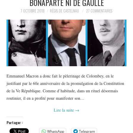
BONAPARTE NI DE GAULLE
POLITIQUE
7 OCTOBRE 2018
RÉGIS DE CASTELNAU
27 COMMENTAIRES
HISTOIRE
CULTURE
SPORT
Emmanuel Macron a donc fait le pèlerinage de Colombey, en le
justifiant par le 60e anniversaire de la promulgation de la Constitution
de la Ve République. Comme d’habitude, dans un rituel désormais
routinier, il en a profité pour manifester son…
Lire la suite
→
Partager :
WhatsApp
Telegram