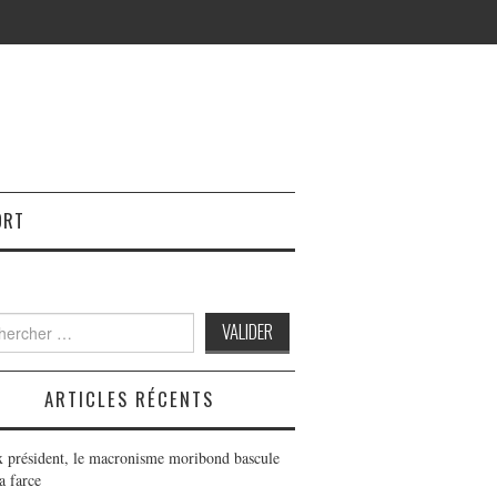
ORT
h
ARTICLES RÉCENTS
x président, le macronisme moribond bascule
a farce