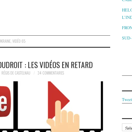
HELO
L’IN
FRON
SUD
UKRAINE
,
VIDÉO 65
UDROIT : LES VIDÉOS EN RETARD
RÉGIS DE CASTELNAU
34 COMMENTAIRES
Tweet
Archi