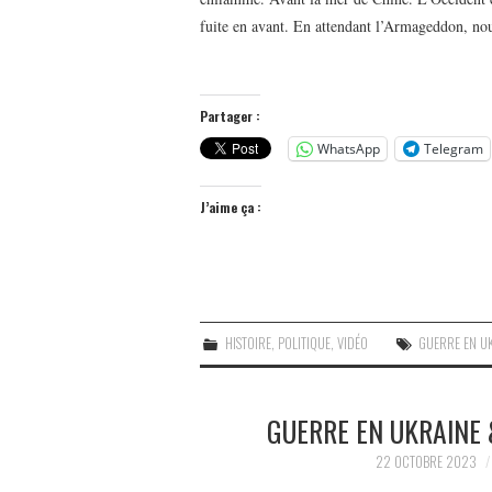
fuite en avant. En attendant l’Armageddon, n
Partager :
WhatsApp
Telegram
J’aime ça :
HISTOIRE
,
POLITIQUE
,
VIDÉO
GUERRE EN U
GUERRE EN UKRAINE 
22 OCTOBRE 2023