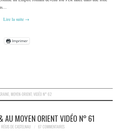
ous…
Lire la suite
→
Imprimer
KRAINE
,
MOYEN-ORIENT
,
VIDÉO N° 62
& AU MOYEN ORIENT VIDÉO N° 61
RÉGIS DE CASTELNAU
67 COMMENTAIRES