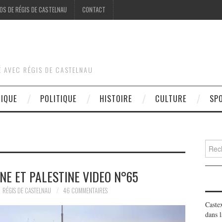
OS DE RÉGIS DE CASTELNAU
CONTACT
É AVEC RÉGIS DE CASTELNAU
DIQUE
POLITIQUE
HISTOIRE
CULTURE
SP
Searc
for:
NE ET PALESTINE VIDEO N°65
RÉGIS DE CASTELNAU
46 COMMENTAIRES
Caste
dans l