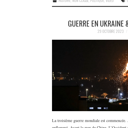
HISTOIRE
,
NON CLASSÉ
,
POLITIQUE
,
VIDÉO
GUERRE EN UKRAINE &
29 OCTOBRE 2023
La troisième guerre mondiale est commencée. A
enflammé. Avant la mer de Chine. L’Occident 