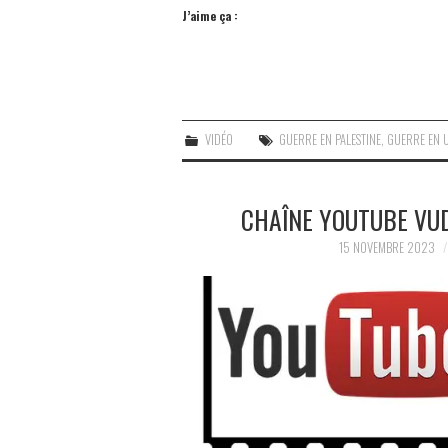
J’aime ça :
VIDÉO
GUERRE EN PALESTINE
,
GUERRE EN 
CHAÎNE YOUTUBE VUD
15 NOVEMBRE 2023