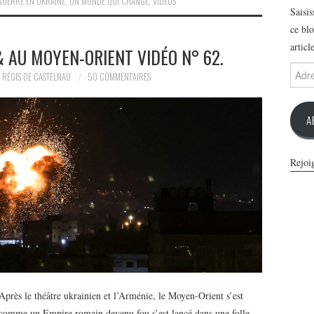
GUERRE EN UKRAINE
,
UN MONDE QUI CHANGE
,
VIDÉOS
Saisi
ce blo
articl
 AU MOYEN-ORIENT VIDÉO N° 62.
Adres
RÉGIS DE CASTELNAU
50 COMMENTAIRES
e-
mail
A
Rejoi
près le théâtre ukrainien et l’Arménie, le Moyen-Orient s’est
comme un Empire romain devenu fou s’est lancé dans une folle