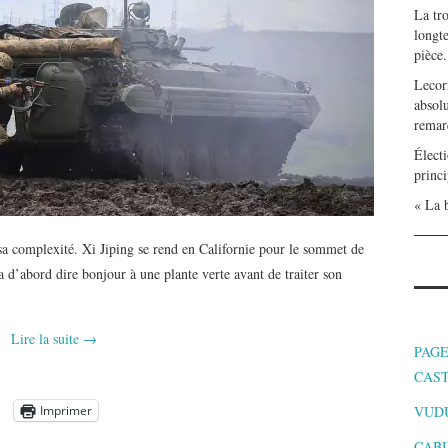
La tr
longte
pièce.
Lecor
absolu
remar
Électi
princi
« La b
sa complexité. Xi Jiping se rend en Californie pour le sommet de
a d’abord dire bonjour à une plante verte avant de traiter son
Lire la suite
→
PAGE
CAS
Imprimer
VUD
CABI