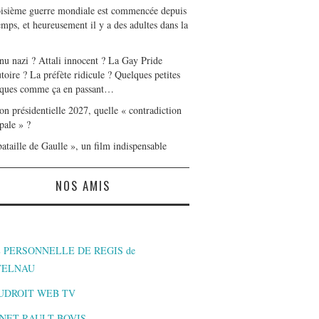
oisième guerre mondiale est commencée depuis
mps, et heureusement il y a des adultes dans la
nu nazi ? Attali innocent ? La Gay Pride
toire ? La préfète ridicule ? Quelques petites
ques comme ça en passant…
on présidentielle 2027, quelle « contradiction
pale » ?
ataille de Gaulle », un film indispensable
NOS AMIS
 PERSONNELLE DE REGIS de
TELNAU
UDROIT WEB TV
NET RAULT BOVIS