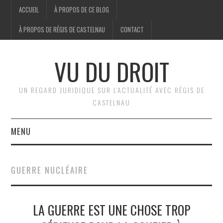
ACCUEIL
À PROPOS DE CE BLOG
À PROPOS DE RÉGIS DE CASTELNAU
CONTACT
VU DU DROIT
UN REGARD JURIDIQUE SUR L'ACTUALITÉ AVEC RÉGIS DE
CASTELNAU
MENU
ACCUEIL
GUERRE NUCLÉAIRE
BRÈVES
LA GUERRE EST UNE CHOSE TROP
JURIDIQUE