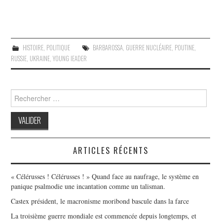
HISTOIRE
,
POLITIQUE
BARBAROSSA
,
GUERRE NUCLÉAIRE
,
POUTINE
,
RUSSIE
,
UKRAINE
,
YOUNG IEADER
Search
for:
ARTICLES RÉCENTS
« Célérusses ! Célérusses ! » Quand face au naufrage, le système en
panique psalmodie une incantation comme un talisman.
Castex président, le macronisme moribond bascule dans la farce
La troisième guerre mondiale est commencée depuis longtemps, et