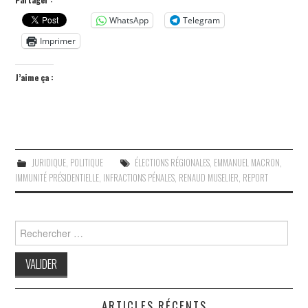
WhatsApp
Telegram
Imprimer
J’aime ça :
JURIDIQUE
,
POLITIQUE
ÉLECTIONS RÉGIONALES
,
EMMANUEL MACRON
,
IMMUNITÉ PRÉSIDENTIELLE
,
INFRACTIONS PÉNALES
,
RENAUD MUSELIER
,
REPORT
Search
for:
ARTICLES RÉCENTS