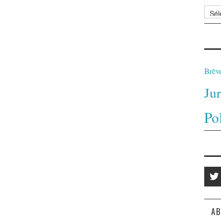
Archi
Brèv
Ju
Po
AB