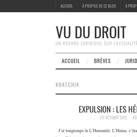
ACCUEIL
À PROPOS DE CE BLOG
À PROP
VU DU DROIT
UN REGARD JURIDIQUE SUR L'ACTUALIT
ACCUEIL
BRÈVES
JURI
KHATCHIK
EXPULSION : LES H
25 OCTOBRE 2013
RÉ
J’ai longtemps lu L’Humanité. L’Huma, c’était 