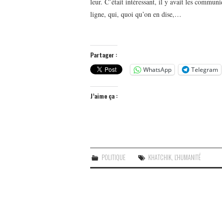
leur. C’était intéressant, il y avait les commu
ligne, qui, quoi qu’on en dise,…
Partager :
WhatsApp
Telegram
J’aime ça :
POLITIQUE
KHATCHIK
,
L'HUMANITÉ