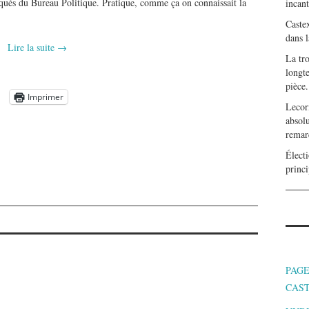
niqués du Bureau Politique. Pratique, comme ça on connaissait la
incan
Caste
dans l
Lire la suite
→
La tr
longte
pièce.
Imprimer
Lecor
absolu
remar
Électi
princi
PAGE
CAS