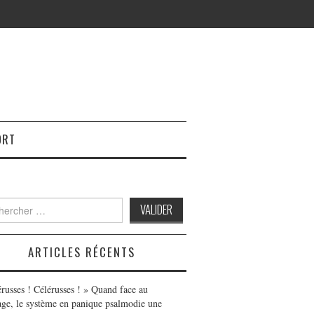
ORT
h
ARTICLES RÉCENTS
érusses ! Célérusses ! » Quand face au
age, le système en panique psalmodie une