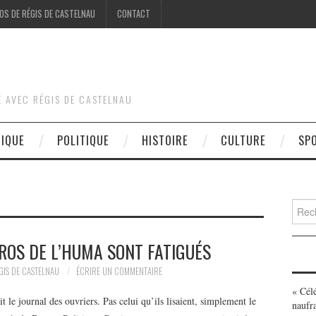
OS DE RÉGIS DE CASTELNAU
CONTACT
É AVEC RÉGIS DE CASTELNAU
DIQUE
POLITIQUE
HISTOIRE
CULTURE
SP
Searc
for:
ÉROS DE L’HUMA SONT FATIGUÉS
GIS DE CASTELNAU
ÉCRIRE UN COMMENTAIRE
« Cél
le journal des ouvriers. Pas celui qu’ils lisaient, simplement le
naufr