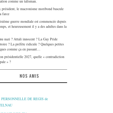
tation comme un talisman.
x président, le macronisme moribond bascule
a farce
oisième guerre mondiale est commencée depuis
mps, et heureusement il y a des adultes dans la
nu nazi ? Attali innocent ? La Gay Pride
toire ? La préfète ridicule ? Quelques petites
ques comme ça en passant…
on présidentielle 2027, quelle « contradiction
pale » ?
NOS AMIS
 PERSONNELLE DE REGIS de
TELNAU