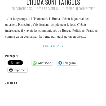
L’HUMA SONT FATIGUÉS
POLITIQUE
25 OCTOBRE 2013
RÉGIS DE CASTELNAU
ÉCRIRE UN COMMENTAIRE
HISTOIRE
J’ai longtemps lu L’Humanité. L’Huma, c’était le journal des
ouvriers. Pas celui qu’ils lisaient, simplement le leur. C’était
CULTURE
intéressant, il y avait les communiqués du Bureau Politique. Pratique,
comme ça on connaissait la ligne, qui, quoi qu’on en dise,…
SPORT
Lire la suite
→
Partager :
WhatsApp
Telegram
Imprimer
J’aime ça :