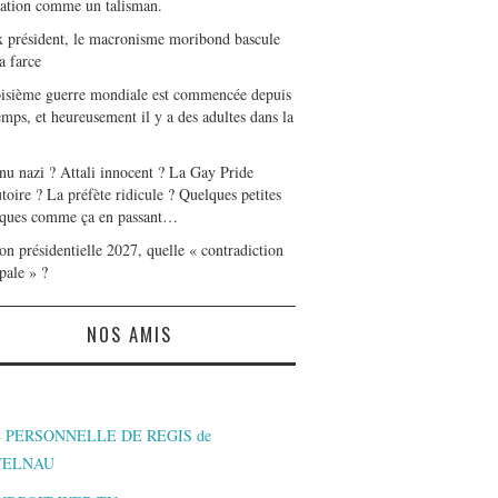
tation comme un talisman.
x président, le macronisme moribond bascule
a farce
oisième guerre mondiale est commencée depuis
mps, et heureusement il y a des adultes dans la
nu nazi ? Attali innocent ? La Gay Pride
toire ? La préfète ridicule ? Quelques petites
ques comme ça en passant…
on présidentielle 2027, quelle « contradiction
pale » ?
NOS AMIS
 PERSONNELLE DE REGIS de
TELNAU