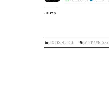
J’aime ça :
HISTOIRE
,
POLITIQUE
ANTI NAZISME
,
CANA