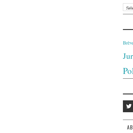
Archi
Brèv
Ju
Po
AB