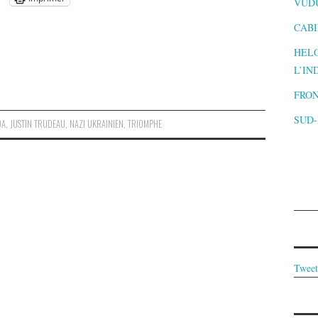
VUD
CABI
HELO
L’IN
FRON
SUD
DA
,
JUSTIN TRUDEAU
,
NAZI UKRAINIEN
,
TRIOMPHE
Tweet