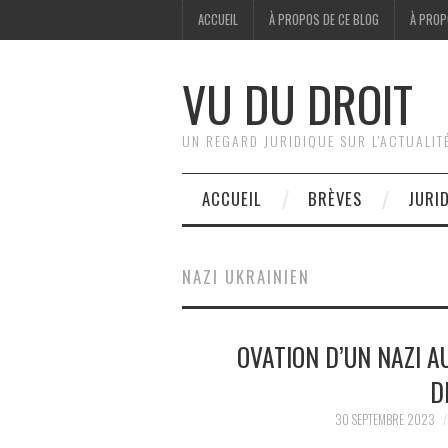
ACCUEIL
À PROPOS DE CE BLOG
À PROP
VU DU DROIT
UN REGARD JURIDIQUE SUR L'ACTUALIT
ACCUEIL
BRÈVES
JURI
NAZI UKRAINIEN
OVATION D’UN NAZI A
D
30 SEPTEMBRE 2023