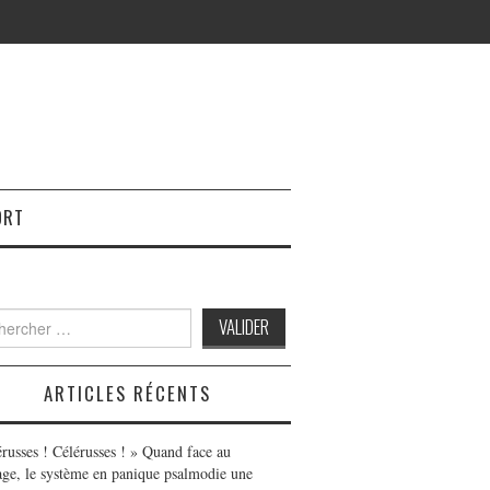
ORT
h
ARTICLES RÉCENTS
érusses ! Célérusses ! » Quand face au
age, le système en panique psalmodie une