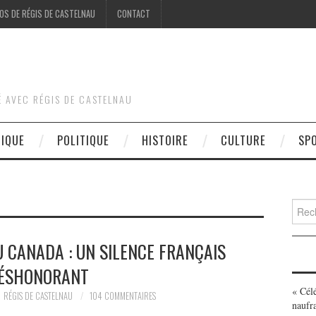
OS DE RÉGIS DE CASTELNAU
CONTACT
É AVEC RÉGIS DE CASTELNAU
DIQUE
POLITIQUE
HISTOIRE
CULTURE
SP
Searc
for:
U CANADA : UN SILENCE FRANÇAIS
ÉSHONORANT
« Cél
RÉGIS DE CASTELNAU
104 COMMENTAIRES
naufr