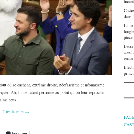
incan
Caste
dans l
La tr
longte
pièce.
Lecor
absolu
remar
Électi
princi
rtout où se cachent, extrême droite, néofascisme et néonazisme,
quer. Ah, ils ne ratent personne au point qu’on leur reproche
r ainsi ceux…
Lire la suite
→
PAGE
CAS
Imprimer