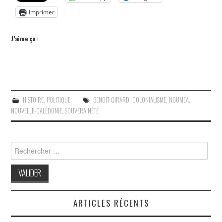
Imprimer
J’aime ça :
HISTOIRE
,
POLITIQUE
BENOÎT GIRARD
,
COLONIALISME
,
NOUMÉA
,
NOUVELLE-CALÉDONIE
,
SOUVERAINETÉ
Search
for:
ARTICLES RÉCENTS