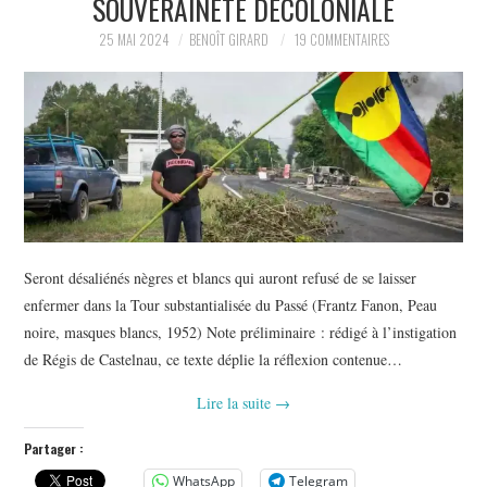
SOUVERAINETÉ DÉCOLONIALE
POLITIQUE
25 MAI 2024
BENOÎT GIRARD
19 COMMENTAIRES
HISTOIRE
CULTURE
SPORT
Seront désaliénés nègres et blancs qui auront refusé de se laisser
enfermer dans la Tour substantialisée du Passé (Frantz Fanon, Peau
noire, masques blancs, 1952) Note préliminaire : rédigé à l’instigation
de Régis de Castelnau, ce texte déplie la réflexion contenue…
Lire la suite
→
Partager :
WhatsApp
Telegram