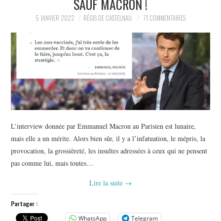
SAUF MACRON !
POLITIQUE
5 JANVIER 2022
RÉGIS DE CASTELNAU
71 COMMENTAIRES
HISTOIRE
CULTURE
SPORT
L’interview donnée par Emmanuel Macron au Parisien est lunaire,
mais elle a un mérite. Alors bien sûr, il y a l’infatuation, le mépris, la
provocation, la grossièreté, les insultes adressées à ceux qui ne pensent
pas comme lui, mais toutes…
Lire la suite
→
Partager :
WhatsApp
Telegram