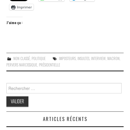
Imprimer
J’aime ça :
NON CLASSÉ
,
POLITIQUE
IMPOSTEURS
,
INSULTES
,
INTERVIEW
,
MACRON
,
PERVERS NARCISSIQUE
,
PRÉSIDENTIELLE
Search
for:
ARTICLES RÉCENTS