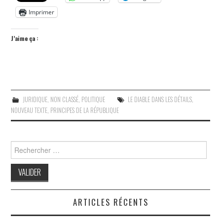
Imprimer
J’aime ça :
JURIDIQUE
,
NON CLASSÉ
,
POLITIQUE
LE DIABLE DANS LES DÉTAILS
,
NOUVEAU TEXTE
,
PRINCIPES DE LA RÉPUBLIQUE
Search
for:
ARTICLES RÉCENTS