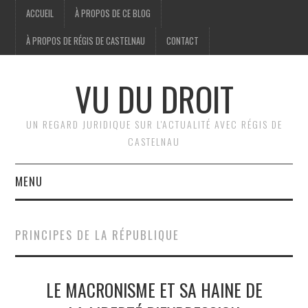
ACCUEIL
À PROPOS DE CE BLOG
À PROPOS DE RÉGIS DE CASTELNAU
CONTACT
VU DU DROIT
UN REGARD JURIDIQUE SUR L'ACTUALITÉ AVEC RÉGIS DE
CASTELNAU
MENU
ACCUEIL
PRINCIPES DE LA RÉPUBLIQUE
BRÈVES
LE MACRONISME ET SA HAINE DE
JURIDIQUE