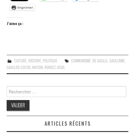
Imprimer
J’aime ça :
CULTURE
,
HISTOIRE
,
POLITIQUE
COMMUNISME
,
DE GAULLE
,
GAULLISME
,
GAULLOS-COCOS
,
NATION
,
RENDEZ-VOUS
Search
for:
ARTICLES RÉCENTS