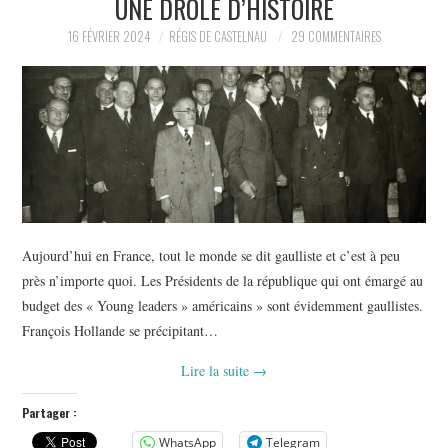
UNE DRÔLE D’HISTOIRE
POLITIQUE
16 FÉVRIER 2024
RÉGIS DE CASTELNAU
29 COMMENTAIRES
HISTOIRE
CULTURE
SPORT
Aujourd’hui en France, tout le monde se dit gaulliste et c’est à peu
près n’importe quoi. Les Présidents de la république qui ont émargé au
budget des « Young leaders » américains » sont évidemment gaullistes.
François Hollande se précipitant…
Lire la suite
→
Partager :
WhatsApp
Telegram