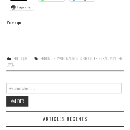
Imprimer
J’aime ça :
POLITIQUE
FORUM DE DAVOS
,
MACRON
,
SIÈGE DE LENINGRAD
,
VON DER
LEYEN
Search
for:
ARTICLES RÉCENTS