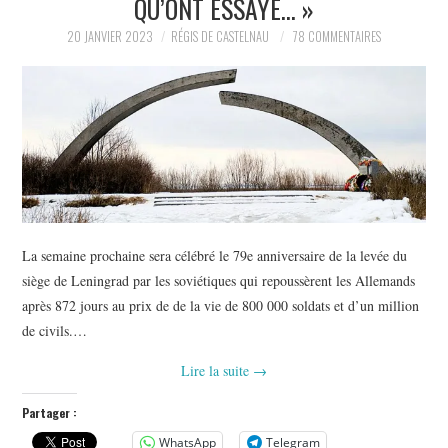
QU’ONT ESSAYÉ… »
POLITIQUE
20 JANVIER 2023
RÉGIS DE CASTELNAU
78 COMMENTAIRES
HISTOIRE
CULTURE
SPORT
La semaine prochaine sera célébré le 79e anniversaire de la levée du
siège de Leningrad par les soviétiques qui repoussèrent les Allemands
après 872 jours au prix de de la vie de 800 000 soldats et d’un million
de civils.…
Lire la suite
→
Partager :
WhatsApp
Telegram