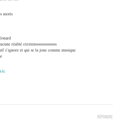
os morts
léonard
ucune réalité exixtenssssssssssssss
uif s’ignore et qui se la joue comme musique
se
A4c
RÉPONDRE