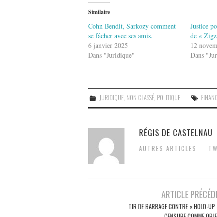
Similaire
Cohn Bendit, Sarkozy comment
Justice po
se fâcher avec ses amis.
de « Zigz
6 janvier 2025
12 novem
Dans "Juridique"
Dans "Jur
JURIDIQUE
,
NON CLASSÉ
,
POLITIQUE
FINAN
RÉGIS DE CASTELNAU
AUTRES ARTICLES
TW
Post
ARTICLE PRÉCÉD
navigation
TIR DE BARRAGE CONTRE « HOLD-UP »
CENSURE COMME OBJE