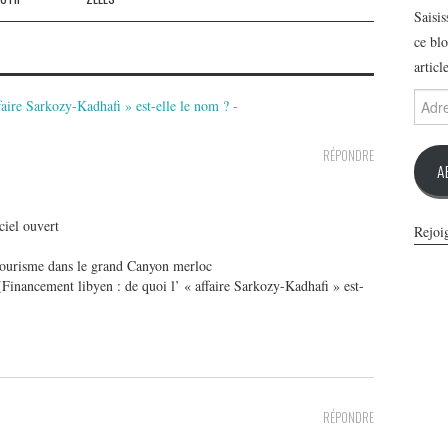
Saisi
ce blo
articl
Adres
faire Sarkozy-Kadhafi » est-elle le nom ? -
e-
mail
RÉPONDRE
A
ciel ouvert
Rejoi
 tourisme dans le grand Canyon merloc
 (Financement libyen : de quoi l’ « affaire Sarkozy-Kadhafi » est-
RÉPONDRE