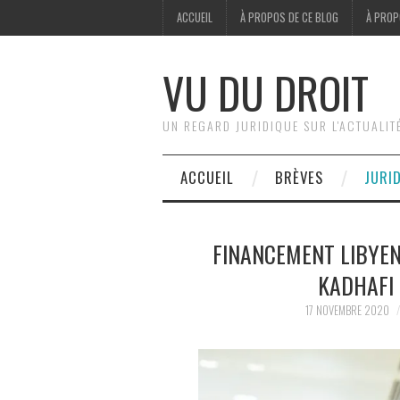
ACCUEIL
À PROPOS DE CE BLOG
À PROP
VU DU DROIT
UN REGARD JURIDIQUE SUR L'ACTUALIT
ACCUEIL
BRÈVES
JURI
FINANCEMENT LIBYEN 
KADHAFI 
17 NOVEMBRE 2020