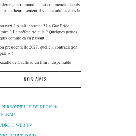
oisième guerre mondiale est commencée depuis
mps, et heureusement il y a des adultes dans la
nu nazi ? Attali innocent ? La Gay Pride
toire ? La préfète ridicule ? Quelques petites
ques comme ça en passant…
on présidentielle 2027, quelle « contradiction
pale » ?
ataille de Gaulle », un film indispensable
NOS AMIS
 PERSONNELLE DE REGIS de
TELNAU
UDROIT WEB TV
NET RAULT BOVIS