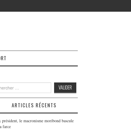
ORT
h
ARTICLES RÉCENTS
x président, le macronisme moribond bascule
a farce