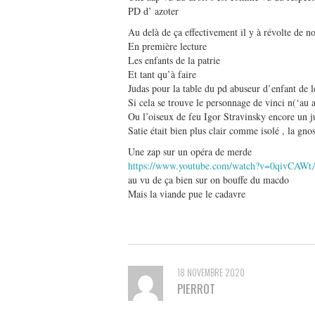
PD d’ azoter
Au delà de ça effectivement il y à révolte de n
En première lecture
Les enfants de la patrie
Et tant qu’à faire
Judas pour la table du pd abuseur d’enfant de 
Si cela se trouve le personnage de vinci n(‘au a
Ou l’oiseux de feu Igor Stravinsky encore un j
Satie était bien plus clair comme isolé , la gno
Une zap sur un opéra de merde
https://www.youtube.com/watch?v=0qivCAWt
au vu de ça bien sur on bouffe du macdo
Mais la viande pue le cadavre
18 NOVEMBRE 2020
PIERROT