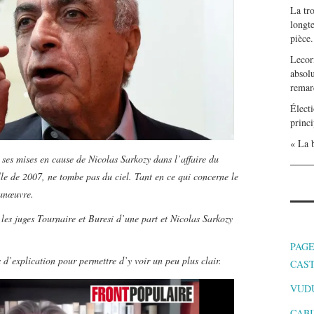
La tr
longte
pièce.
Lecor
absolu
remar
Électi
princi
« La b
 ses mises en cause de Nicolas Sarkozy dans l’affaire du
le de 2007, ne tombe pas du ciel. Tant en ce qui concerne le
manœuvre.
 les juges Tournaire et Buresi d’une part et Nicolas Sarkozy
PAGE
 d’explication pour permettre d’y voir un peu plus clair.
CAS
VUD
CABI