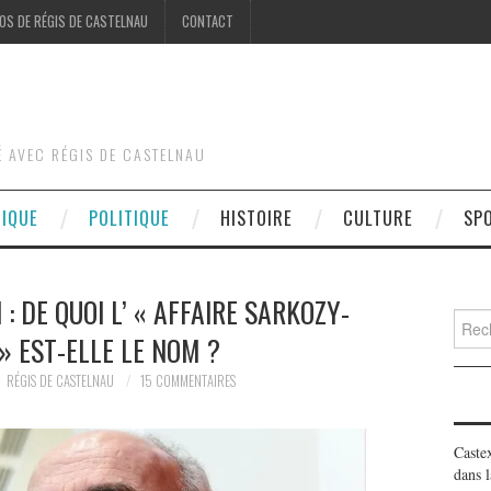
OS DE RÉGIS DE CASTELNAU
CONTACT
É AVEC RÉGIS DE CASTELNAU
DIQUE
POLITIQUE
HISTOIRE
CULTURE
SP
: DE QUOI L’ « AFFAIRE SARKOZY-
Searc
» EST-ELLE LE NOM ?
for:
RÉGIS DE CASTELNAU
15 COMMENTAIRES
Caste
dans l