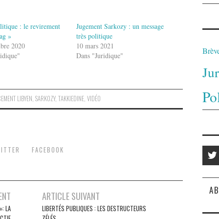
litique : le revirement
Jugement Sarkozy : un message
ag »
très politique
bre 2020
10 mars 2021
Brèv
idique"
Dans "Juridique"
Ju
Po
CEMENT LIBYEN
,
SARKOZY
,
TAKKIEDINE
,
VIDÉO
ITTER
FACEBOOK
AB
ENT
ARTICLE SUIVANT
: LA
LIBERTÉS PUBLIQUES : LES DESTRUCTEURS
CTIF
ZÉLÉS