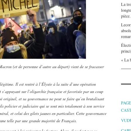
La tr
longte
pièce.
Lecor
absolu
remar
Électi
princi
« La b
Macron (et de personne d’autre au départ) vient de se fracasser
légitime. Il est rentré à l’Élysée à la suite d’une opération
 s’appuyant sur l’oligarchie française et favorisée par un coup
ché originel, et sa gouvernance ne peut se faire qu’en brutalisant
PAGE
ils policier et judiciaire qui se sont mis totalement à son service
CAS
al, et celui des gilets jaunes en particulier. Cette gouvernance
VUD
omme telle par une grande majorité de Français.
CABI
mencent à lui présenter la facture. Alors, il ne faut pas se