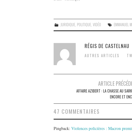
JURIDIQUE
,
POLITIQUE
,
VIDÉO
EMMANUEL 
RÉGIS DE CASTELNAU
AUTRES ARTICLES
TW
Post
ARTICLE PRÉCÉD
navigation
AFFAIRE AZIBERT : LA CHASSE AU SAR
ENCORE ET ENC
47 COMMENTAIRES
Pingback:
Violences policières : Macron premi