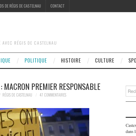
OS DE RÉGIS DE CASTELNAU
CONTACT
É AVEC RÉGIS DE CASTELNAU
DIQUE
POLITIQUE
HISTOIRE
CULTURE
SP
S : MACRON PREMIER RESPONSABLE
Searc
for:
RÉGIS DE CASTELNAU
47 COMMENTAIRES
Caste
dans l