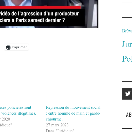
Brèv
Ju
Imprimer
Po
nces policières sont
Répression du mouvement social
 violences illégitimes.
: entre homme de main et garde-
AB
r 2020
chiourme.
idique"
27 mars 2023
Dans "Juridique"