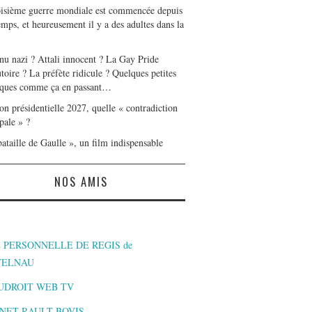
oisième guerre mondiale est commencée depuis
mps, et heureusement il y a des adultes dans la
nu nazi ? Attali innocent ? La Gay Pride
toire ? La préfète ridicule ? Quelques petites
ques comme ça en passant…
on présidentielle 2027, quelle « contradiction
pale » ?
ataille de Gaulle », un film indispensable
NOS AMIS
 PERSONNELLE DE REGIS de
TELNAU
UDROIT WEB TV
NET RAULT BOVIS