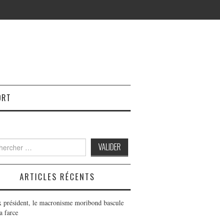
ORT
h
ARTICLES RÉCENTS
x président, le macronisme moribond bascule
a farce