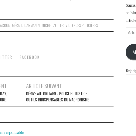
Saisi
ce blo
articl
MACRON
,
GÉRALD DARMANIN
,
MICHEL ZECLER
,
VIOLENCES POLICIÈRES
Adres
e-
mail
A
ITTER
FACEBOOK
Rejoi
ENT
ARTICLE SUIVANT
KOZY,
DÉRIVE AUTORITAIRE : POLICE ET JUSTICE
ORE.
OUTILS INDISPENSABLES DU MACRONISME
er responsable -