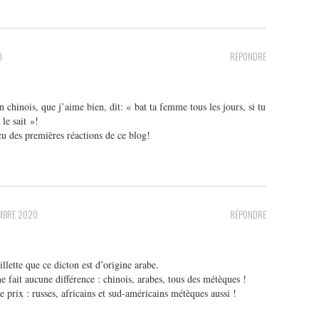
0
RÉPONDRE
n chinois, que j’aime bien, dit: « bat ta femme tous les jours, si tu
 le sait »!
çu des premières réactions de ce blog!
MBRE 2020
RÉPONDRE
llette que ce dicton est d’origine arabe.
 fait aucune différence : chinois, arabes, tous des métèques !
 prix : russes, africains et sud-américains métèques aussi !