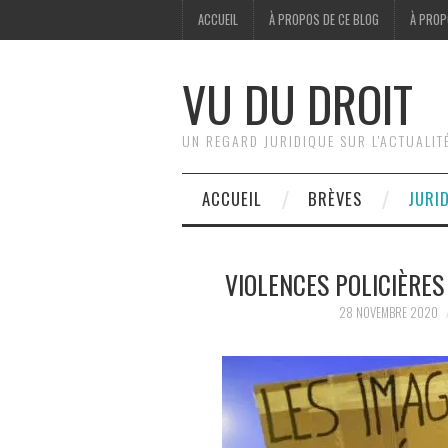
ACCUEIL
À PROPOS DE CE BLOG
À PROP
VU DU DROIT
UN REGARD JURIDIQUE SUR L'ACTUALIT
ACCUEIL
BRÈVES
JURI
VIOLENCES POLICIÈRE
28 NOVEMBRE 2020