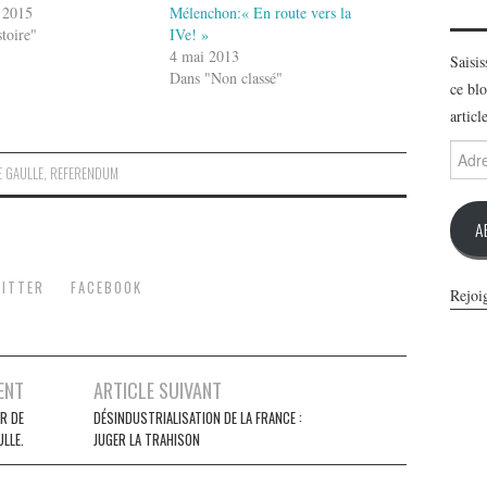
 2015
Mélenchon:« En route vers la
toire"
IVe! »
4 mai 2013
Saisi
Dans "Non classé"
ce blo
articl
Adres
e-
E GAULLE
,
REFERENDUM
mail
A
ITTER
FACEBOOK
Rejoi
ENT
ARTICLE SUIVANT
R DE
DÉSINDUSTRIALISATION DE LA FRANCE :
LLE.
JUGER LA TRAHISON