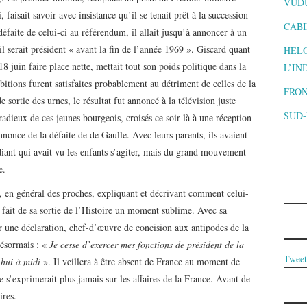
VUD
faisait savoir avec insistance qu’il se tenait prêt à la succession
CABI
éfaite de celui-ci au référendum, il allait jusqu’à annoncer à un
l serait président « avant la fin de l’année 1969 ». Giscard quant
HELO
 juin faire place nette, mettait tout son poids politique dans la
L’IN
tions furent satisfaites probablement au détriment de celles de la
FRON
 sortie des urnes, le résultat fut annoncé à la télévision juste
SUD
radieux de ces jeunes bourgeois, croisés ce soir-là à une réception
nnonce de la défaite de de Gaulle. Avec leurs parents, ils avaient
ant qui avait vu les enfants s’agiter, mais du grand mouvement
e.
 en général des proches, expliquant et décrivant comment celui-
it fait de sa sortie de l’Histoire un moment sublime. Avec sa
r une déclaration, chef-d’œuvre de concision aux antipodes de la
désormais : «
Je cesse d’exercer mes fonctions de président de la
Tweet
’hui à midi
». Il veillera à être absent de France au moment de
ne s’exprimerait plus jamais sur les affaires de la France. Avant de
ires.