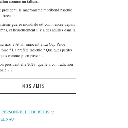
tation comme un talisman.
x président, le macronisme moribond bascule
a farce
oisième guerre mondiale est commencée depuis
mps, et heureusement il y a des adultes dans la
nu nazi ? Attali innocent ? La Gay Pride
toire ? La préfète ridicule ? Quelques petites
ques comme ça en passant…
on présidentielle 2027, quelle « contradiction
pale » ?
NOS AMIS
 PERSONNELLE DE REGIS de
TELNAU