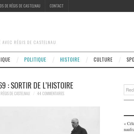
OS DE RÉGIS DE CASTELNAU
CONTACT
É AVEC RÉGIS DE CASTELNAU
DIQUE
POLITIQUE
HISTOIRE
CULTURE
SP
9 : SORTIR DE L’HISTOIRE
Searc
for:
RÉGIS DE CASTELNAU
44 COMMENTAIRES
« Cél
naufr