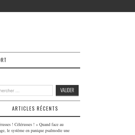
ORT
h
ARTICLES RÉCENTS
érusses ! Célérusses ! » Quand face au
age, le système en panique psalmodie une