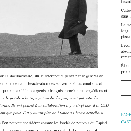
incan
Caste
dans l
La tr
longte
pièce.
Lecor
absolu
remar
Électi
princi
soir un documentaire, sur le référendum perdu par le général de
ir le lendemain. Réactivation des souvenirs et des émotions et
n que ce jour-là la bourgeoisie française procéda au congédiement
 : «
le peuple a la tripe nationale. Le peuple est patriote. Les
tardie. Ils ont poussé à la collaboration il y a vingt ans, à la CED
 tant que pays. Il n’y aurait plus de France à l’heure actuelle
. »
PAGE
CAS
ue l’on pouvait considérer comme les fondés de pouvoir du Capital,
. Le premier nommé, remplacé au poste de Premier ministre