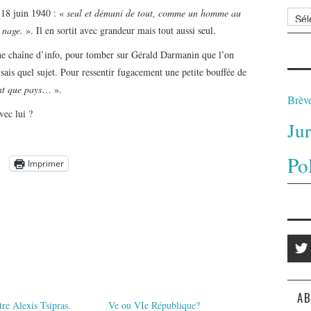
e 18 juin 1940 : «
seul et démuni de tout, comme un homme au
Archi
 nage.
». Il en sortit avec grandeur mais tout aussi seul.
une chaîne d’info, pour tomber sur Gérald Darmanin que l’on
 sais quel sujet. Pour ressentir fugacement une petite bouffée de
nt que pays
… ».
Brèv
vec lui ?
Ju
Po
Imprimer
AB
tre Alexis Tsipras.
Ve ou VIe République?