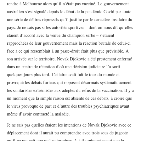
rendre à Melbourne alors qu’il n’était pas vacciné. Le gouvernement
australien s’est signalé depuis le début de la pandémie Covid par toute
une série de délires répressifs qu’il justifie par le caractère insulaire du
pays. Je ne sais pas si les autorités sportives – dont on nous dit qu’elles
étaient d’accord avec la venue du champion serbe – s’étaient
rapprochées de leur gouvernement mais la réaction brutale de celui-ci
face à ce qui ressemblait à un passe-droit était plus que prévisible. À
son arrivée sur le territoire, Novak Djokovic a été prestement enfermé
dans un centre de rétention d’où une décision judiciaire l’a sorti
quelques jours plus tard. L’affaire avait fait le tour du monde et
provoqué les débats furieux qui opposent désormais systématiquement
les sanitaristes extrémistes aux adeptes du refus de la vaccination. Il y a
un moment que la simple raison est absente de ces débats, à croire que
le virus provoque de part et d’autre des troubles psychiatriques avant
même d’avoir contracté la maladie.
Je ne sais pas quelles étaient les intentions de Novak Djokovic avec ce
déplacement dont il aurait pu comprendre avec trois sous de jugeote
qu’il ne pouvait que mal se terminer. A-t-il vraiment pensé que le