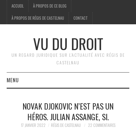
ACCUEIL
À PROPOS DE CE BLOG
À PROPOS DE RÉGIS DE CASTELNAU
CONTACT
VU DU DROIT
UN REGARD JURIDIQUE SUR L'ACTUALITÉ AVEC RÉGIS DE
CASTELNAU
MENU
ACCUEIL
NOVAK DJOKOVIC N’EST PAS UN
BRÈVES
HÉROS. JULIAN ASSANGE, SI.
JURIDIQUE
17 JANVIER 2022
RÉGIS DE CASTELNAU
22 COMMENTAIRES