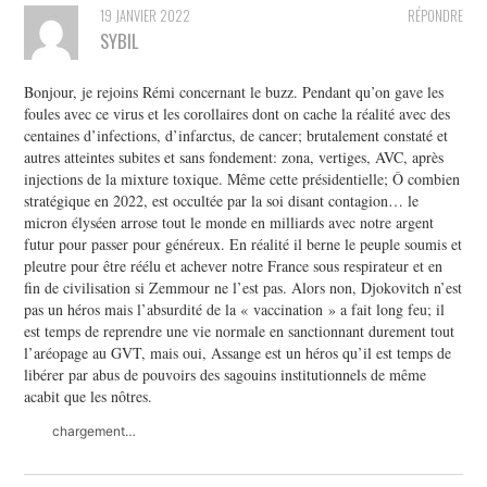
19 JANVIER 2022
RÉPONDRE
SYBIL
Bonjour, je rejoins Rémi concernant le buzz. Pendant qu’on gave les
foules avec ce virus et les corollaires dont on cache la réalité avec des
centaines d’infections, d’infarctus, de cancer; brutalement constaté et
autres atteintes subites et sans fondement: zona, vertiges, AVC, après
injections de la mixture toxique. Même cette présidentielle; Ô combien
stratégique en 2022, est occultée par la soi disant contagion… le
micron élyséen arrose tout le monde en milliards avec notre argent
futur pour passer pour généreux. En réalité il berne le peuple soumis et
pleutre pour être réélu et achever notre France sous respirateur et en
fin de civilisation si Zemmour ne l’est pas. Alors non, Djokovitch n’est
pas un héros mais l’absurdité de la « vaccination » a fait long feu; il
est temps de reprendre une vie normale en sanctionnant durement tout
l’aréopage au GVT, mais oui, Assange est un héros qu’il est temps de
libérer par abus de pouvoirs des sagouins institutionnels de même
acabit que les nôtres.
chargement…