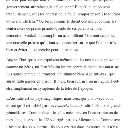
gouvernement australien allait s’incliner ? Et qu’il allait pouvoir
tranquillement, sous les hourras de la foule, remporter son 21e tournoi
du Grand Chelem ? Ou bien, comme le disent certains et comme les
conférences de presse grandiloquente de ses parents semblent
démontrer, voulait-il accomplir un acte militant ? En tout cas, c’est
une nouvelle preuve qu’il faut se concentrer sur ce que l’on fait très
bien et éviter de se prendre pour autre chose.
Aujourd’hui après son expulsion inéluctable, les uns nous le présentent
comme un héros, un Jean Moulin luttant contre la dictature sanitariste.
Les autres comme un criminel, un illuminé New Age anti-vax, qu’il
aurait fallu garder en prison. Il n’est, bien sûr, ni l’un ni l’autre. Peut-
être simplement un symptôme de la folie de l’époque.
L’Australie est un pays magnifique, mais ceux qui y ont vécu vous
diront qu’il est habité par des
rednecks
brutaux, ultralibéraux et grands
génocidaires. Comme disent les plus méchants, en l’occurrence un de
mes amis, « ce sont les USA dirigés par des Allemands ». Comme avec
l’histoire des sous-marins : ils nous ont fait dans les bottes, et il n’y a