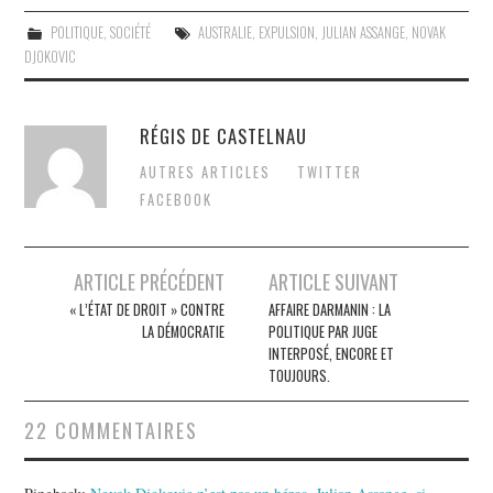
POLITIQUE
,
SOCIÉTÉ
AUSTRALIE
,
EXPULSION
,
JULIAN ASSANGE
,
NOVAK
DJOKOVIC
RÉGIS DE CASTELNAU
AUTRES ARTICLES
TWITTER
FACEBOOK
Post
ARTICLE PRÉCÉDENT
ARTICLE SUIVANT
navigation
« L’ÉTAT DE DROIT » CONTRE
AFFAIRE DARMANIN : LA
LA DÉMOCRATIE
POLITIQUE PAR JUGE
INTERPOSÉ, ENCORE ET
TOUJOURS.
22 COMMENTAIRES