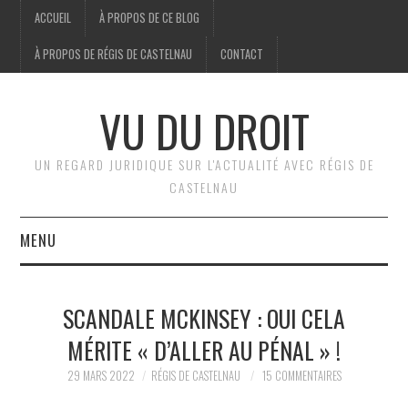
ACCUEIL
À PROPOS DE CE BLOG
À PROPOS DE RÉGIS DE CASTELNAU
CONTACT
VU DU DROIT
UN REGARD JURIDIQUE SUR L'ACTUALITÉ AVEC RÉGIS DE
CASTELNAU
MENU
ACCUEIL
SCANDALE MCKINSEY : OUI CELA
BRÈVES
MÉRITE « D’ALLER AU PÉNAL » !
JURIDIQUE
29 MARS 2022
RÉGIS DE CASTELNAU
15 COMMENTAIRES