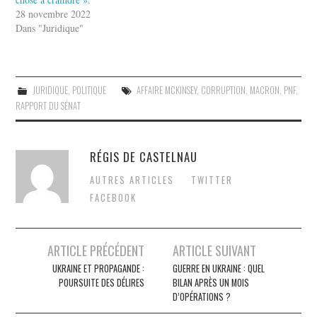
28 novembre 2022
Dans "Juridique"
JURIDIQUE
,
POLITIQUE
AFFAIRE MCKINSEY
,
CORRUPTION
,
MACRON
,
PNF
,
RAPPORT DU SÉNAT
RÉGIS DE CASTELNAU
AUTRES ARTICLES
TWITTER
FACEBOOK
Post
ARTICLE PRÉCÉDENT
ARTICLE SUIVANT
navigation
UKRAINE ET PROPAGANDE :
GUERRE EN UKRAINE : QUEL
POURSUITE DES DÉLIRES
BILAN APRÈS UN MOIS
D’OPÉRATIONS ?