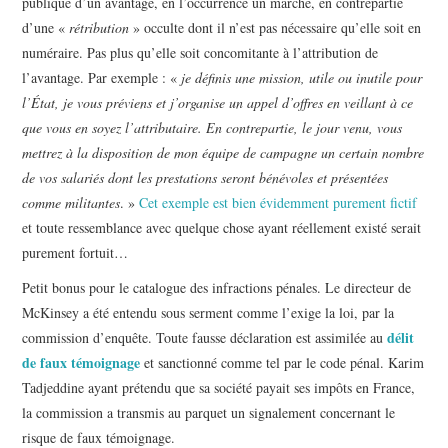
publique d’un avantage, en l’occurrence un marché, en contrepartie
d’une «
rétribution
» occulte dont il n’est pas nécessaire qu’elle soit en
numéraire. Pas plus qu’elle soit concomitante à l’attribution de
l’avantage. Par exemple : «
je définis une mission, utile ou inutile pour
l’État, je vous préviens et j’organise un appel d’offres en veillant à ce
que vous en soyez l’attributaire. En contrepartie, le jour venu, vous
mettrez à la disposition de mon équipe de campagne un certain nombre
de vos salariés dont les prestations seront bénévoles et présentées
comme militantes
. »
Cet exemple est bien évidemment purement fictif
et toute ressemblance avec quelque chose ayant réellement existé serait
purement fortuit…
Petit bonus pour le catalogue des infractions pénales. Le directeur de
McKinsey a été entendu sous serment comme l’exige la loi, par la
délit
commission d’enquête. Toute fausse déclaration est assimilée au
de faux témoignage
et sanctionné comme tel par le code pénal. Karim
Tadjeddine ayant prétendu que sa société payait ses impôts en France,
la commission a transmis au parquet un signalement concernant le
risque de faux témoignage.