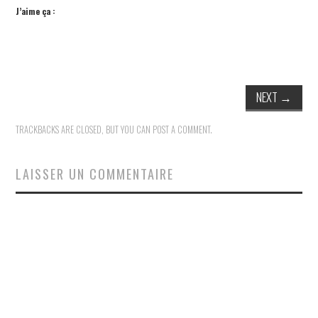
J’aime ça :
NEXT
→
TRACKBACKS ARE CLOSED, BUT YOU CAN
POST A COMMENT
.
LAISSER UN COMMENTAIRE