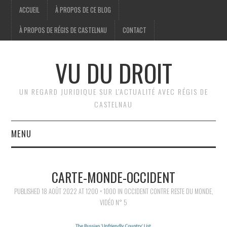
ACCUEIL
À PROPOS DE CE BLOG
À PROPOS DE RÉGIS DE CASTELNAU
CONTACT
VU DU DROIT
UN REGARD JURIDIQUE SUR L'ACTUALITÉ AVEC RÉGIS DE
CASTELNAU
MENU
ACCUEIL
CARTE-MONDE-OCCIDENT
BRÈVES
PUBLISHED
18 AOÛT 2022
AT
1200 × 1000
IN
OCCIDENT CONTRE RESTE DU MONDE,
VIDÉO N° 5
JURIDIQUE