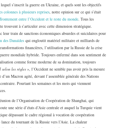
 lequel s’inscrit la guerre en Ukraine, et quels sont les objectifs
s colonnes à plusieurs reprises
, notre opinion sur ce qui s’était
frontement entre l’Occident et le reste du monde
. Tous les
te trouvent à s’articuler avec cette dimension stratégique.
ec leur train de sanctions économiques absurdes et suicidaires pour
au des Danaïdes
qui engloutit matériel militaire et milliards de
transformations financières, l’utilisation par la Russie de la crise
e guerre mondiale hybride. Toujours enfermé dans son sentiment de
obalisation comme forme moderne de sa domination, toujours
 selon les règles
», l’Occident ne semble pas avoir pris la mesure
ule d’un Macron agité, devant l’assemblée générale des Nations
 contraire. Pourtant les semaines et les mois qui viennent
ces.
réunion de l’Organisation de Coopération de Shanghai, qui
oute une série d’états d’Asie centrale et auquel la Turquie vient
que dépassant le cadre régional à vocation de coopération
e lance du tournant de la Russie vers l’Asie. La chaleur