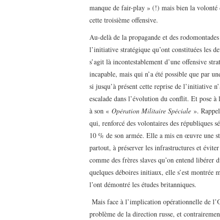
manque de fair-play » (!) mais bien la volonté 
cette troisième offensive.
Au-delà de la propagande et des rodomontades i
l’initiative stratégique qu’ont constituées les d
s’agit là incontestablement d’une offensive st
incapable, mais qui n’a été possible que par u
si jusqu’à présent cette reprise de l’initiative 
escalade dans l’évolution du conflit. Et pose à
à son «
Opération Militaire Spéciale
». Rappelo
qui, renforcé des volontaires des républiques s
10 % de son armée. Elle a mis en œuvre une str
partout, à préserver les infrastructures et évite
comme des frères slaves qu’on entend libérer d
quelques déboires initiaux, elle s’est montré
l’ont démontré les études britanniques.
Mais face à l’implication opérationnelle de l’O
problème de la direction russe, et contraireme