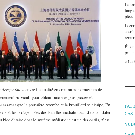
La tr
longte
pièce.
Lecor
absolu
remar
Électi
princi
« La b
 devenu fou »
suivre l’actualité en continu ne permet pas de
vénement survient, pour obtenir une vue plus précise et
jours avant que la poussière retombe et le brouillard se dissipe, En
PAGE
urs et les protagonistes des batailles médiatiques. Et de constater
CAS
u bloc élitaire dont le système médiatique est un des outils, n’est
VUD
CABI