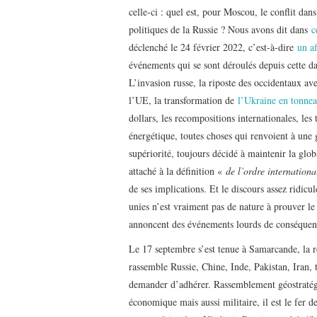
celle-ci : quel est, pour Moscou, le conflit dans
politiques de la Russie ? Nous avons dit dans
ce
déclenché le 24 février 2022, c’est-à-dire
un af
événements qui se sont déroulés depuis cette da
L’invasion russe, la riposte des occidentaux av
l’UE, la transformation de
l’Ukraine en tonne
dollars, les recompositions internationales, les 
énergétique, toutes choses qui renvoient à un
supériorité, toujours décidé à maintenir la gl
attaché à la définition «
de l’ordre international
de ses implications. Et le discours assez ridic
unies n’est vraiment pas de nature à prouver le
annoncent des événements lourds de conséquen
Le 17 septembre s’est tenue à Samarcande, la 
rassemble Russie, Chine, Inde, Pakistan, Iran, t
demander d’adhérer. Rassemblement géostratégi
économique mais aussi militaire, il est le fer d