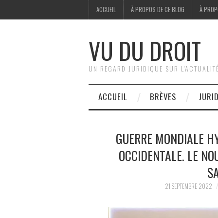
ACCUEIL
À PROPOS DE CE BLOG
À PROP
VU DU DROIT
UN REGARD JURIDIQUE SUR L'ACTUALIT
ACCUEIL
BRÈVES
JURI
GUERRE MONDIALE HY
OCCIDENTALE. LE N
S
21 SEPTEMBRE 2022