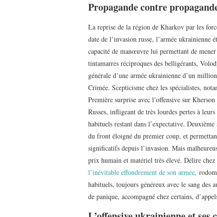
Propagande contre propagand
La reprise de la région de Kharkov par les for
date de l’invasion russe, l’armée ukrainienne ét
capacité de manœuvre lui permettant de mener d
tintamarres réciproques des belligérants, Volo
générale d’une armée ukrainienne d’un million
Crimée. Scepticisme chez les spécialistes, nota
Première surprise avec l’offensive sur Kherson
Russes, infligeant de très lourdes pertes à leur
habituels restant dans l’expectative. Deuxième 
du front éloigné du premier coup, et permettant
significatifs depuis l’invasion. Mais malheureu
prix humain et matériel très élevé. Délire chez
l’inévitable effondrement de son armée,
rodomon
habituels, toujours généreux avec le sang des a
de panique, accompagné chez certains, d’appels 
L’offensive ukrainienne et ses