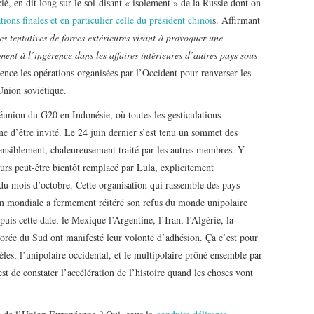
ié, en dit long sur le soi-disant « isolement » de la Russie dont on
ations finales et en particulier celle du président chinoi
s. Affirmant
es tentatives de forces extérieures visant à provoquer une
ment à l’ingérence dans les affaires intérieures d’autres pays sous
dence les opérations organisées par l’Occident pour renverser les
Union soviétique.
union du G20 en Indonésie, où toutes les gesticulations
e d’être invité. Le 24 juin dernier s’est tenu un sommet des
ensiblement, chaleureusement traité par les autres membres. Y
eurs peut-être bientôt remplacé par Lula, explicitement
e du mois d’octobre. Cette organisation qui rassemble des pays
on mondiale a fermement réitéré son refus du monde unipolaire
uis cette date, le Mexique l’Argentine, l’Iran, l’Algérie, la
 Corée du Sud ont manifesté leur volonté d’adhésion. Ça c’est pour
les, l’unipolaire occidental, et le multipolaire prôné ensemble par
est de constater l’accélération de l’histoire quand les choses vont