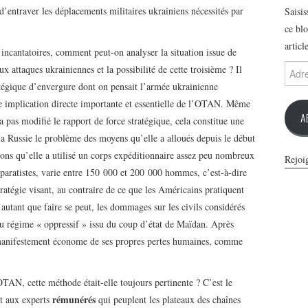
d’entraver les déplacements militaires ukrainiens nécessités par
Saisi
ce blo
articl
ncantatoires, comment peut-on analyser la situation issue de
Adres
eux attaques ukrainiennes et la possibilité de cette troisième ? Il
e-
ratégique d’envergure dont on pensait l’armée ukrainienne
mail
ne implication directe importante et essentielle de l’OTAN. Même
A
n’a pas modifié le rapport de force stratégique, cela constitue une
 la Russie le problème des moyens qu’elle a alloués depuis le début
ns qu’elle a utilisé un corps expéditionnaire assez peu nombreux
Rejoi
éparatistes, varie entre 150 000 et 200 000 hommes, c’est-à-dire
atégie visant, au contraire de ce que les Américains pratiquent
r autant que faire se peut, les dommages sur les civils considérés
u régime « oppressif » issu du coup d’état de Maïdan. Après
e manifestement économe de ses propres pertes humaines, comme
TAN, cette méthode était-elle toujours pertinente ? C’est le
rémunérés
nt aux experts
qui peuplent les plateaux des chaînes