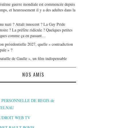
oisième guerre mondiale est commencée depuis
mps, et heureusement il y a des adultes dans la
nu nazi ? Attali innocent ? La Gay Pride
toire ? La préfète ridicule ? Quelques petites
ques comme ça en passant…
on présidentielle 2027, quelle « contradiction
pale » ?
ataille de Gaulle », un film indispensable
NOS AMIS
 PERSONNELLE DE REGIS de
TELNAU
UDROIT WEB TV
NET RAULT BOVIS