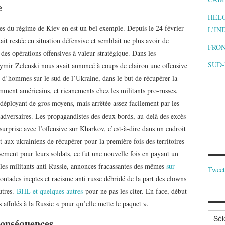
e
HELO
ces du régime de Kiev en est un bel exemple. Depuis le 24 février
L’IN
ait restée en situation défensive et semblait ne plus avoir de
FRON
es opérations offensives à valeur stratégique. Dans les
SUD
dymir Zelenski nous avait annoncé à coups de clairon une offensive
 d’hommes sur le sud de l’Ukraine, dans le but de récupérer la
mment américains, et ricanements chez les militants pro-russes.
 déployant de gros moyens, mais arrêtée assez facilement par les
s adversaires. Les propagandistes des deux bords, au-delà des excès
surprise avec l’offensive sur Kharkov, c’est-à-dire dans un endroit
 aux ukrainiens de récupérer pour la première fois des territoires
sement pour leurs soldats, ce fut une nouvelle fois en payant un
 les militants anti Russie, annonces fracassantes des mêmes
sur
Tweet
tades ineptes et racisme anti russe débridé de la part des clowns
utres.
BHL et quelques autres
pour ne pas les citer. En face, début
affolés à la Russie « pour qu’elle mette le paquet ».
Archi
 conséquences