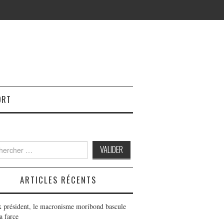
ORT
h
ARTICLES RÉCENTS
x président, le macronisme moribond bascule
a farce