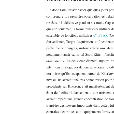
Il a donc fallu laisser passer quelques jours p
comprendre. La première observation est relat
restée sur la défensive pendant six mois. Capa
qui non seulement a formé plusieurs milliers de
ensemble de fonctions militaires
C4ISTAR
(Com
Surveillance, Target Acquisition, et Reconnais
participants étrangers, surtout américains, dan
notamment américains, tel Scott Ritter, n’hésite
otaniennes
». Le deuxième élément aujourd’hui 
intentions stratégiques de leur adversaire, c’e
territoires qu’ils occupaient autour de Kharkov.
niveau. Ils avaient une très bonne raison pour c
précédente sur Kherson, était manifestement des
étant de faciliter le lancement d’une troisième
avaient repéré une grande concentration de tro
transféré des moyens importants dans cette régi
centrales électriques et d’équipements ferrovia