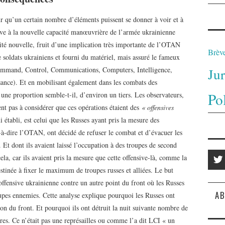
our qu’un certain nombre d’éléments puissent se donner à voir et à
ive à la nouvelle capacité manœuvrière de l’armée ukrainienne
cité nouvelle, fruit d’une implication très importante de l’OTAN
Brèv
 soldats ukrainiens et fourni du matériel, mais assuré le fameux
mand, Control, Communications, Computers, Intelligence,
Ju
sance). Et en mobilisant également dans les combats des
Po
s une proportion semble-t-il, d’environ un tiers. Les observateurs,
nt pas à considérer que ces opérations étaient des
« offensives
établi, est celui que les Russes ayant pris la mesure des
st-à-dire l’OTAN, ont décidé de refuser le combat et d’évacuer les
 Et dont ils avaient laissé l’occupation à des troupes de second
ela, car ils avaient pris la mesure que cette offensive-là, comme la
tinée à fixer le maximum de troupes russes et alliées. Le but
 offensive ukrainienne contre un autre point du front où les Russes
AB
upes ennemies. Cette analyse explique pourquoi les Russes ont
on du front. Et pourquoi ils ont détruit la nuit suivante nombre de
ires. Ce n’était pas une représailles ou comme l’a dit LCI « un