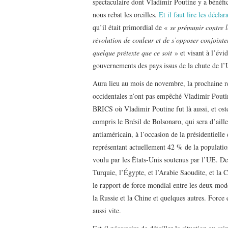
spectaculaire dont Vladimir Poutine y a bénéfic
nous rebat les oreilles.
Et il faut lire les déclar
qu’il était primordial de «
se prémunir contre l
révolution de couleur et de s’opposer conjointe
quelque prétexte que ce soit
» et visant à l’évi
gouvernements des pays issus de la chute de l’
Aura lieu au mois de novembre, la prochaine ré
occidentales n’ont pas empêché Vladimir Poutin
BRICS où Vladimir Poutine fut là aussi, et ost
compris le Brésil de Bolsonaro, qui sera d’aill
antiaméricain, à l’occasion de la présidentiell
représentant actuellement 42 % de la populati
voulu par les États-Unis soutenus par l’UE. Dep
Turquie, l’Égypte, et l’Arabie Saoudite, et la
le rapport de force mondial entre les deux modè
la Russie et la Chine et quelques autres. Force 
aussi vite.